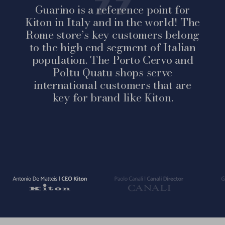
Guarino is a reference point for
Kiton in Italy and in the world! The
Rome store’s key customers belong
to the high end segment of Italian
population. The Porto Cervo and
Poltu Quatu shops serve
international customers that are
key for brand like Kiton.
Vai
Vai
Vai
alla
alla
alla
slide
slide
slide
1
2
3