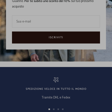
Guarino.
Per te subito uno sconto del 10%
sul tuo prossimo
acquisto
Sua e-mail
ISCRIVITI
SPEDIZIONE VELOCE IN TUTTO IL MONDO
Tramite DHL e Fedex
Vai
Vai
Vai
Vai