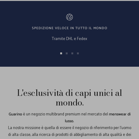
SPEDIZIONE VELOCE IN TUTTO IL MONDO
Tramite DHL e Fedex
Vai
Vai
Vai
Vai
alla
alla
alla
alla
slide
slide
slide
slide
1
2
3
4
L'esclusività di capi unici al
mondo.
Guarino
è un negozio multibrand premium nel mercato del
menswear di
lusso.
La nostra missione è quella di essere il negozio di riferimento per l'uomo
di alta classe, alla ricerca di prodotti di abbigliamento di alta qualità e dei