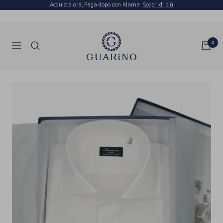
Salta
Acquista ora, Paga dopo con Klarna
Scopri di più
al
contenuto
Guarino
0
Navigazione
Store