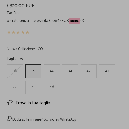
Prezzo
€320,00 EUR
di
Tax Free
o 3 rate senza interessi da €106,67 EUR
🛈
vendita
Nuova Collezione - CO
Taglia:
39
38
39
40
41
42
43
44
45
46
Trova la tua taglia
Dubbi sulle misure?
Scrivici su WhatsApp