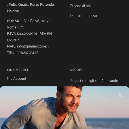
, Poltu Quatu, Porto Rotondo,
Dicono di noi
Maldive.
Diritto di recesso
PDP SRL
- Via Po 96, 00198
Roma (RM)
P.IVA
12442991001 |
REA
RM -
1375206
MAIL:
info@guarinostore.it
TEL.
+393451703426
LINK VELOCI
SEGUICI
Mio Account
Segui i consigli che Alessandro
Guarino dispensa ai suoi
Contatti
followers.
La storia di Guarino
Gift Card
Guida Taglie
Acquista ora, Paga dopo con