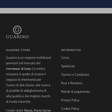
alla
alla
alla
alla
slide
slide
slide
slide
1
2
3
4
GUARINO STORE
INFORMATIVE
Guarino è un negozio multibrand
Cerca
premium nel mercato del
Spedizioni
menswear di lusso
. La nostra
missione è quella di essere il
Termini e Condizioni
negozio di riferimento per
Resi e Rimborsi
l'uomo di alta classe, alla ricerca
di prodotti di abbigliamento di
Metodi di pagamento
alta qualità e dei migliori marchi
Privacy Policy
di moda maschile.
Cookie Policy
I nostri store:
Roma, Porto Cervo