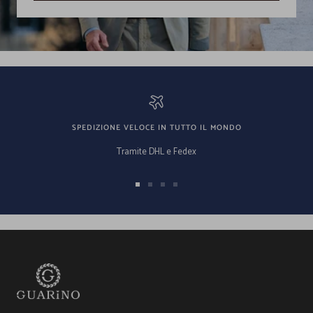
SPEDIZIONE VELOCE IN TUTTO IL MONDO
Tramite DHL e Fedex
Vai
Vai
Vai
Vai
alla
alla
alla
alla
slide
slide
slide
slide
1
2
3
4