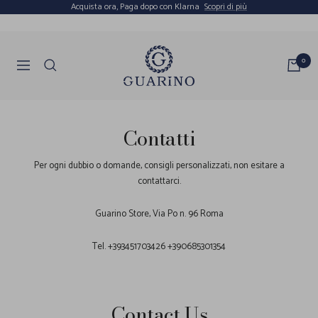
Salta
Acquista ora, Paga dopo con Klarna
Scopri di più
al
contenuto
Guarino
0
Navigazione
Store
Contatti
Per ogni dubbio o domande, consigli personalizzati, non esitare a
contattarci.
Guarino Store, Via Po n. 96 Roma
Tel. +393451703426 +390685301354
Contact Us