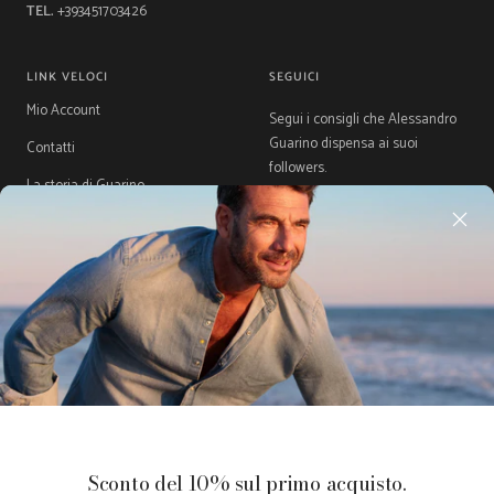
TEL.
+393451703426
LINK VELOCI
SEGUICI
Mio Account
Segui i consigli che Alessandro
Guarino dispensa ai suoi
Contatti
followers.
La storia di Guarino
Gift Card
Guida Taglie
Acquista ora, Paga dopo con
Klarna
Paese/Area
Lingua
Italia (EUR €)
Italiano
geografica
Guarino
Made with ♥
Retail
Le tue preferenze relative alla
Sconto del 10% sul primo acquisto.