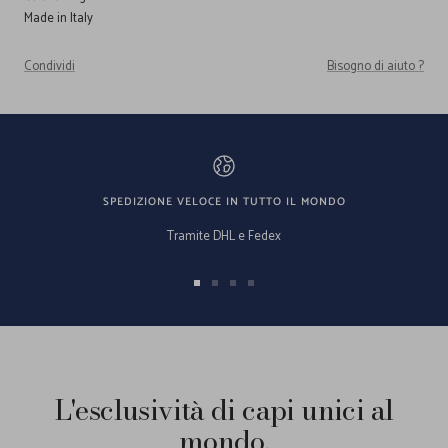
Made in Italy
Condividi
Bisogno di aiuto ?
SPEDIZIONE VELOCE IN TUTTO IL MONDO
Tramite DHL e Fedex
Vai
Vai
Vai
Vai
alla
alla
alla
alla
slide
slide
slide
slide
1
2
3
4
L'esclusività di capi unici al
mondo.