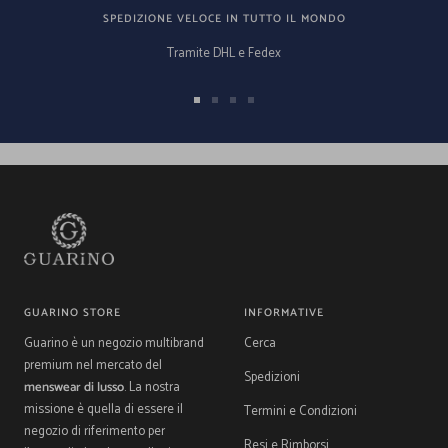
SPEDIZIONE VELOCE IN TUTTO IL MONDO
Tramite DHL e Fedex
Vai
Vai
Vai
Vai
alla
alla
alla
alla
slide
slide
slide
slide
1
2
3
4
GUARINO STORE
INFORMATIVE
Guarino è un negozio multibrand
Cerca
premium nel mercato del
Spedizioni
menswear di lusso
. La nostra
missione è quella di essere il
Termini e Condizioni
negozio di riferimento per
Resi e Rimborsi