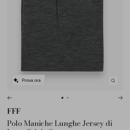
Prova ora
Ingrandisc
Vai
Vai
alla
alla
FFF
slide
slide
1
2
Polo Maniche Lunghe Jersey di