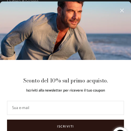
La storia di Guarino
Gift Card
Guida Taglie
Acquista ora, Paga dopo con
Klarna
Paese/Area
Lingua
Italia (EUR €)
Italiano
geografica
Guarino
Made with ♥
Retail
Le tue preferenze relative alla
Sconto del 10% sul primo acquisto.
Store
by
Partner
privacy
Iscriviti alla newsletter per ricevere il tuo coupon
Accettiamo
Sua e-mail
ISCRIVITI