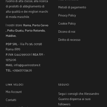
l'uomo di alta classe, alla ricerca
di prodotti di abbigliamento di
Metodi di pagamento
alta qualità e dei migliori marchi
Privacy Policy
di moda maschile.
Cookie Policy
I nostri store:
Roma, Porto Cervo
, Poltu Quatu, Porto Rotondo,
Dicono di noi
Maldive.
Diritto di recesso
PDP SRL
- Via Po 96, 00198
Roma (RM)
P.IVA
12442991001 |
REA
RM -
1375206
MAIL:
info@guarinostore.it
TEL.
+393451703426
LINK VELOCI
SEGUICI
Mio Account
Segui i consigli che Alessandro
Guarino dispensa ai suoi
Contatti
followers.