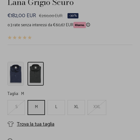
Lana Grigio Scuro
Prezzo
€182,00 EUR
Prezzo
€260,00 EUR
-30%
regolare
di
o 3 rate senza interessi da €60,67 EUR
🛈
vendita
Polo
Polo
Maniche
Maniche
Lunghe
Lunghe
Jersey
Jersey
di
di
Taglia:
M
Lana
Lana
Bluette
Grigio
S
M
L
XL
XXL
Scuro
Trova la tua taglia