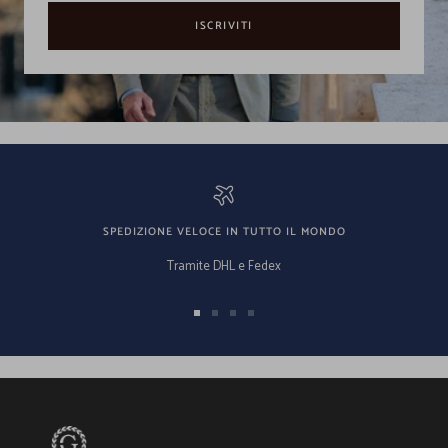
ISCRIVITI
SPEDIZIONE VELOCE IN TUTTO IL MONDO
Tramite DHL e Fedex
Vai
Vai
Vai
Vai
alla
alla
alla
alla
slide
slide
slide
slide
1
2
3
4