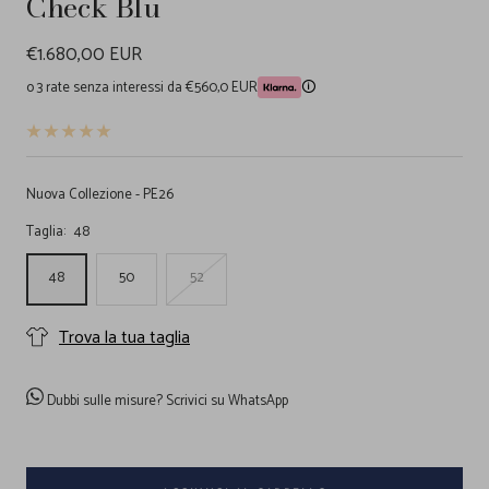
Check Blu
Prezzo
€1.680,00 EUR
di
o 3 rate senza interessi da €560,0 EUR
🛈
vendita
Nuova Collezione - PE26
Taglia:
48
48
50
52
Trova la tua taglia
Dubbi sulle misure?
Scrivici su WhatsApp