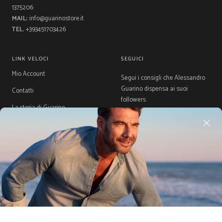
1375206
MAIL:
info@guarinostore.it
TEL.
+393451703426
LINK VELOCI
SEGUICI
Mio Account
Segui i consigli che Alessandro
Guarino dispensa ai suoi
Contatti
followers.
La storia di Guarino
Gift Card
Guida Taglie
Acquista ora, Paga dopo con
Klarna
Paese/Area
Lingua
Italia (EUR €)
Italiano
geografica