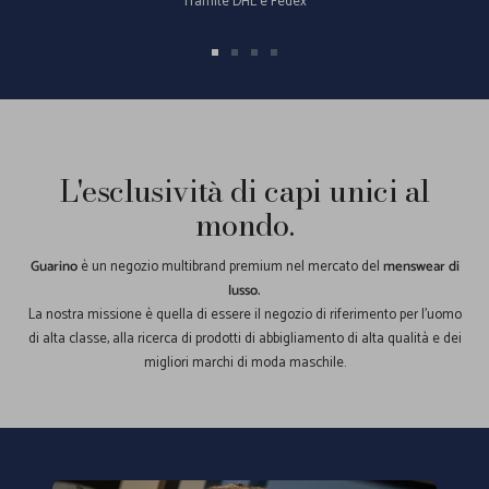
Tramite DHL e Fedex
Vai
Vai
Vai
Vai
alla
alla
alla
alla
slide
slide
slide
slide
1
2
3
4
L'esclusività di capi unici al
mondo.
Guarino
è un negozio multibrand premium nel mercato del
menswear di
lusso.
La nostra missione è quella di essere il negozio di riferimento per l'uomo
di alta classe, alla ricerca di prodotti di abbigliamento di alta qualità e dei
migliori marchi di moda maschile.