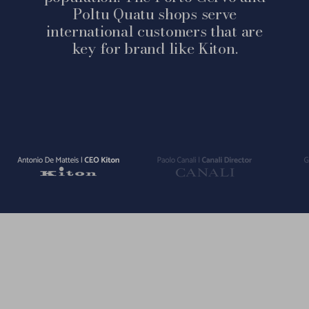
Poltu Quatu shops serve
international customers that are
key for brand like Kiton.
Vai
Vai
Vai
alla
alla
alla
slide
slide
slide
1
2
3