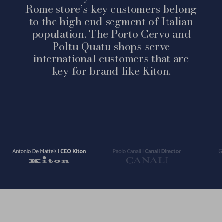
Rome store’s key customers belong
to the high end segment of Italian
population. The Porto Cervo and
Poltu Quatu shops serve
international customers that are
key for brand like Kiton.
Vai
Vai
Vai
alla
alla
alla
slide
slide
slide
1
2
3