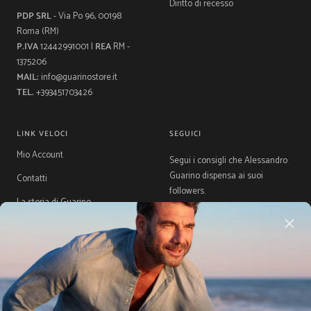
Diritto di recesso
PDP SRL
- Via Po 96, 00198
Roma (RM)
P.IVA
12442991001 |
REA
RM -
1375206
MAIL:
info@guarinostore.it
TEL.
+393451703426
LINK VELOCI
SEGUICI
Mio Account
Segui i consigli che Alessandro
Guarino dispensa ai suoi
Contatti
followers.
La storia di Guarino
Gift Card
Guida Taglie
Acquista ora, Paga dopo con
Klarna