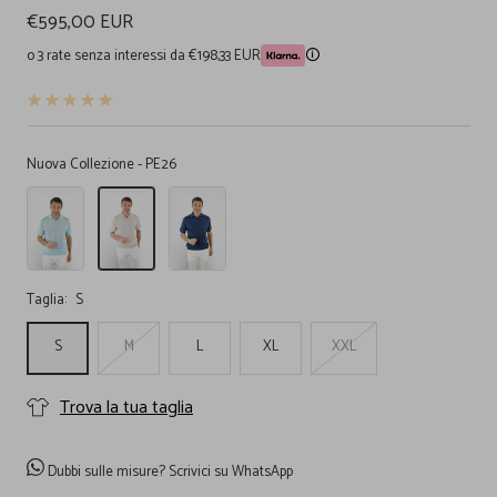
Prezzo
€595,00 EUR
di
o 3 rate senza interessi da €198,33 EUR
🛈
vendita
Nuova Collezione - PE26
Polo
Polo
Polo
Skipper
Skipper
Skipper
Lino
Lino
Lino
Seta
Seta
Seta
Celeste
Beige
Blu
Taglia:
S
S
M
L
XL
XXL
Trova la tua taglia
Dubbi sulle misure?
Scrivici su WhatsApp