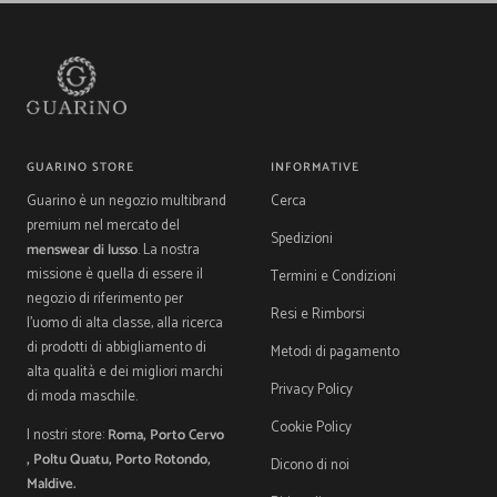
1
2
3
4
GUARINO STORE
INFORMATIVE
Guarino è un negozio multibrand
Cerca
premium nel mercato del
Spedizioni
menswear di lusso
. La nostra
missione è quella di essere il
Termini e Condizioni
negozio di riferimento per
Resi e Rimborsi
l'uomo di alta classe, alla ricerca
di prodotti di abbigliamento di
Metodi di pagamento
alta qualità e dei migliori marchi
Privacy Policy
di moda maschile.
Cookie Policy
I nostri store:
Roma, Porto Cervo
, Poltu Quatu, Porto Rotondo,
Dicono di noi
Maldive.