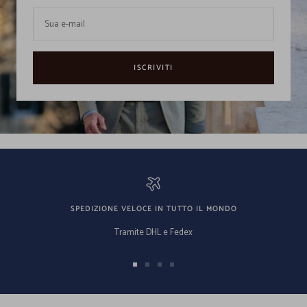
Sua e-mail
ISCRIVITI
SPEDIZIONE VELOCE IN TUTTO IL MONDO
Tramite DHL e Fedex
Vai
Vai
Vai
Vai
alla
alla
alla
alla
slide
slide
slide
slide