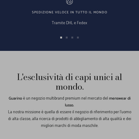
SPEDIZIONE VELOCE IN TUTTO IL MONDO
Tramite DHL e Fedex
Vai
Vai
Vai
Vai
alla
alla
alla
alla
slide
slide
slide
slide
1
2
3
4
L'esclusività di capi unici al
mondo.
Guarino
è un negozio multibrand premium nel mercato del
menswear di
lusso.
La nostra missione è quella di essere il negozio di riferimento per l'uomo
di alta classe, alla ricerca di prodotti di abbigliamento di alta qualità e dei
migliori marchi di moda maschile.