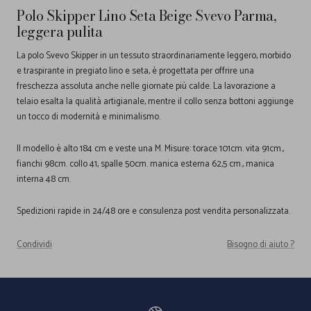
Polo Skipper Lino Seta Beige Svevo Parma,
leggera pulita
La polo Svevo Skipper in un tessuto straordinariamente leggero, morbido
e traspirante in pregiato lino e seta, è progettata per offrire una
freschezza assoluta anche nelle giornate più calde. La lavorazione a
telaio esalta la qualità artigianale, mentre il collo senza bottoni aggiunge
un tocco di modernità e minimalismo.
Il modello è alto 184 cm e veste una M. Misure: torace 101cm. vita 91cm.,
fianchi 98cm. collo 41, spalle 50cm. manica esterna 62,5 cm., manica
interna 48 cm.
Spedizioni rapide in 24/48 ore e consulenza post vendita personalizzata.
Condividi
Bisogno di aiuto ?