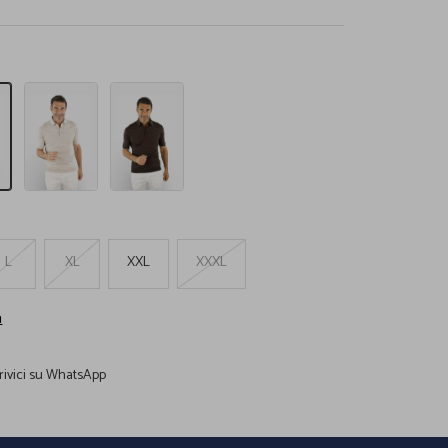
Polo
Polo
Cotone
Cotone
Superlight
Superlight
Beige
Testa
Chiaro
Moro
L
XL
XXL
XXXL
a
rivici su WhatsApp