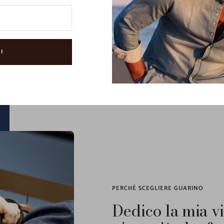
Guarino
è un negozio multibrand premium nel mercato del
menswear di luss
re il negozio di riferimento per l'uomo di alta classe, alla ricerca di prodotti di
migliori marchi di moda maschile.
I
PERCHÉ SCEGLIERE GUARINO
Dedico la mia vi