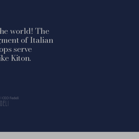
 the world! The
ment of Italian
ops serve
ke Kiton.