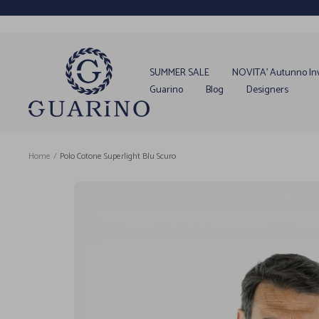
Salta
al
contenuto
Guarino
Store
SUMMER SALE
NOVITA' Autunno In
Guarino
Blog
Designers
Home
Polo Cotone Superlight Blu Scuro