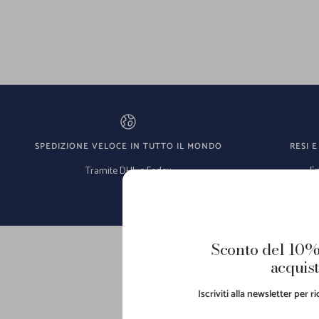
SPEDIZIONE VELOCE IN TUTTO IL MONDO
RESI E
Tramite DHL e Fedex
En
Sconto del 10%
acquist
Iscriviti alla newsletter per 
L'escl