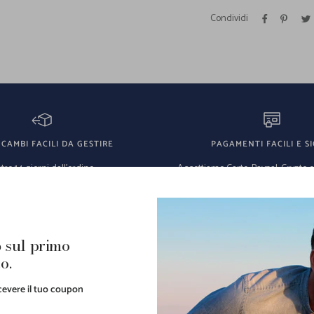
Condividi
 CAMBI FACILI DA GESTIRE
PAGAMENTI FACILI E SI
tro 14 giorni dall'ordine
Accettiamo Carte, Paypal, Crypto 
rate
 sul primo
o.
ricevere il tuo coupon
usività di capi unici al