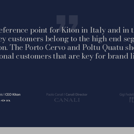
eference point for Kiton in Italy and in
ey customers belong to the high end seg
on. The Porto Cervo and Poltu Quatu sh
ional customers that are key for brand li
Vai
Vai
alla
alla
slide
slide
2
3