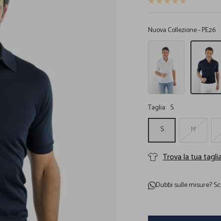
Nuova Collezione - PE26
Polo
Polo
Cotone
Cotone
Superlight
Superlight
Bianco
Blu
Scuro
Taglia:
S
S
M
Trova la tua tagli
Dubbi sulle misure?
Sc