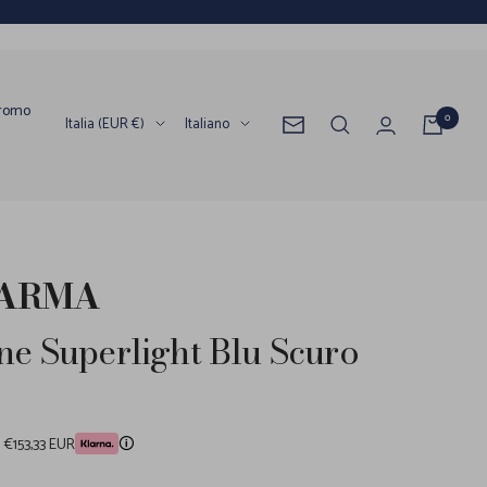
romo
0
Paese/Area
Lingua
Italia (EUR €)
Italiano
Newsletter
geografica
PARMA
ne Superlight Blu Scuro
a €153,33 EUR
🛈