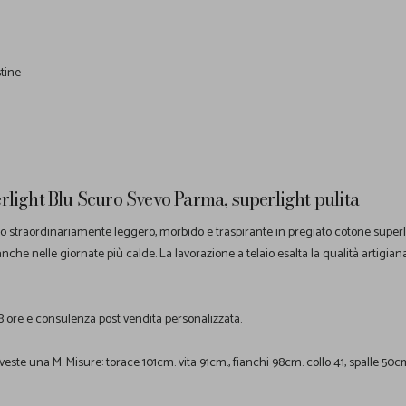
stine
light Blu Scuro Svevo Parma, superlight pulita
o straordinariamente leggero, morbido e traspirante in pregiato cotone superlig
che nelle giornate più calde. La lavorazione a telaio esalta la qualità artigiana
8 ore e consulenza post vendita personalizzata.
 veste una M. Misure: torace 101cm. vita 91cm., fianchi 98cm. collo 41, spalle 50