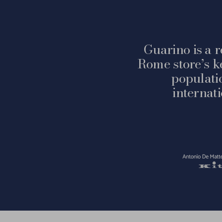
Guarino is a r
Rome store’s k
populati
internat
Vai
alla
slide
1