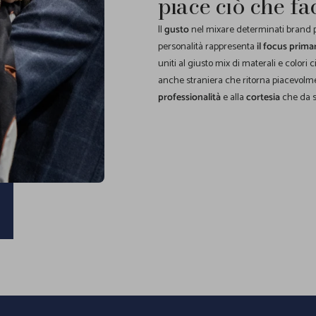
piace ciò che fa
Il
gusto
nel mixare determinati brand pe
personalità rappresenta
il focus prima
uniti al giusto mix di materali e colori 
anche straniera che ritorna piacevolme
professionalità
e alla
cortesia
che da s