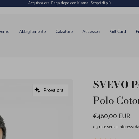
Acquista ora, Paga dopo con Klarna
Scopri di più
verno
Abbigliamento
Calzature
Accessori
Gift Card
P
SVEVO 
Prova ora
Polo Coto
Prezzo
€460,00 EUR
di
o 3 rate senza interessi d
vendita