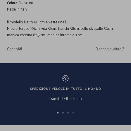
Colore
Blu scuro
Made in Italy
Il modello è alto 184 cm e veste una L.
Misure: torace 101cm. vita 91cm., fianchi 98cm. collo 41, spalle 50cm.
manica esterna 62,5 cm., manica interna 48 cm.
Condividi
Bisogno di aiuto ?
SPEDIZIONE VELOCE IN TUTTO IL MONDO
Tramite DHL e Fedex
Vai
Vai
Vai
Vai
alla
alla
alla
alla
slide
slide
slide
slide