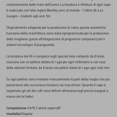
costantemente dalle mani dell'uomo. La tessitura e rifinitura di ogni capo
è realizzata con telai inglesi Bentley unici al mondo – Cotton 36 e 42
Gauges – risalenti agli anni '50.
Originalmente adoperati per la produzione di calze, queste autentiche
fuoriserie della manifattura sono state riprogrammate per la produzione
della maglieria, grazie all'integrazione di programmi computerizzati e
sistemi tecnologici d'avanguardia.
La tessitura dei fili è compiuta sugli speciali telai composti da 8 teste,
ciascuna con un pettine dotato di 1 ago per ogni millimetro o, nel caso
delle edizioni limitate, da 6 teste con pettini dotati di 1 ago ogni 0,65 mm.
Su ogni pettine sono montate manualmente le parti della maglia che poi
passeranno alla successiva tessitura sui macchinari. Quando il capo è
sagomato, gli orli dei colli sono definiti attraverso tagli precisi eseguiti a
mano con le forbici.
Composizione
100% Cotone supersoft
Vestibilità
Regular