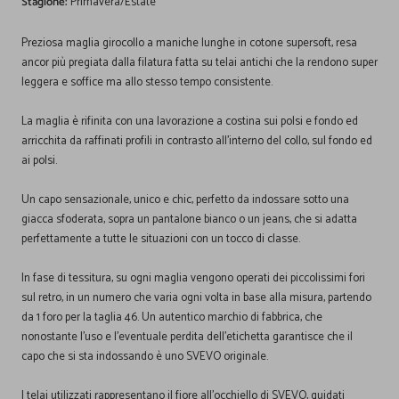
Stagione:
Primavera/Estate
Preziosa maglia girocollo a maniche lunghe in cotone supersoft, resa
ancor più pregiata dalla filatura fatta su telai antichi che la rendono super
leggera e soffice ma allo stesso tempo consistente.
La maglia è rifinita con una lavorazione a costina sui polsi e fondo ed
arricchita da raffinati profili in contrasto all'interno del collo, sul fondo ed
ai polsi.
Un capo sensazionale, unico e chic, perfetto da indossare sotto una
giacca sfoderata, sopra un pantalone bianco o un jeans, che si adatta
perfettamente a tutte le situazioni con un tocco di classe.
In fase di tessitura, su ogni maglia vengono operati dei piccolissimi fori
sul retro, in un numero che varia ogni volta in base alla misura, partendo
da 1 foro per la taglia 46. Un autentico marchio di fabbrica, che
nonostante l'uso e l'eventuale perdita dell'etichetta garantisce che il
capo che si sta indossando è uno SVEVO originale.
I telai utilizzati rappresentano il fiore all'occhiello di SVEVO, guidati