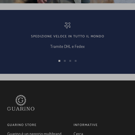
SPEDIZIONE VELOCE IN TUTTO IL MONDO
Tramite DHL e Fedex
Vai
Vai
Vai
Vai
alla
alla
alla
alla
slide
slide
slide
slide
1
2
3
4
GUARINO STORE
INFORMATIVE
Guarino è un negozio multibrand
Cerca