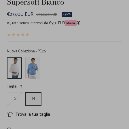
Supersoft Bianco
Prezzo
€273,00 EUR
Prezzo
€390,00 EUR
-30%
regolare
di
o 3 rate senza interessi da €91,0 EUR
🛈
vendita
Nuova Collezione - PE26
Girocollo
Girocollo
Maniche
Maniche
Lunghe
Lunghe
Cotone
Cotone
Supersoft
Supersoft
Taglia:
M
Bianco
Azzurro
S
M
Trova la tua taglia