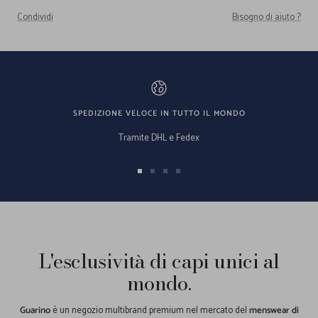
Condividi
Bisogno di aiuto ?
SPEDIZIONE VELOCE IN TUTTO IL MONDO
Tramite DHL e Fedex
Vai
Vai
Vai
Vai
alla
alla
alla
alla
slide
slide
slide
slide
1
2
3
4
L'esclusività di capi unici al
mondo.
Guarino
è un negozio multibrand premium nel mercato del
menswear di