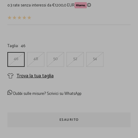
di
o 3 rate senza interessi da €1200,0 EUR
🛈
vendita
Taglia:
46
46
48
50
52
54
Trova la tua taglia
Dubbi sulle misure?
Scrivici su WhatsApp
ESAURITO