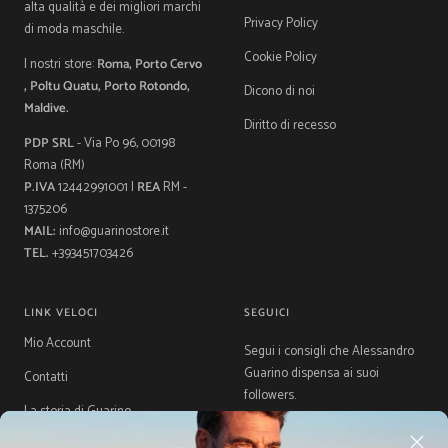
alta qualità e dei migliori marchi
Privacy Policy
di moda maschile.
Cookie Policy
I nostri store:
Roma, Porto Cervo
, Poltu Quatu, Porto Rotondo,
Dicono di noi
Maldive.
Diritto di recesso
PDP SRL
- Via Po 96, 00198
Roma (RM)
P.IVA
12442991001 |
REA
RM -
1375206
MAIL:
info@guarinostore.it
TEL.
+393451703426
LINK VELOCI
SEGUICI
Mio Account
Segui i consigli che Alessandro
Guarino dispensa ai suoi
Contatti
followers.
La storia di Guarino
Gift Card