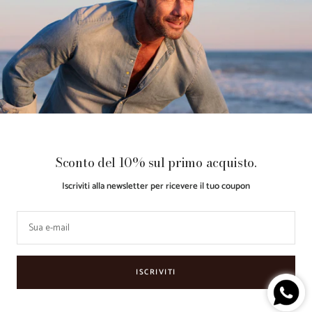
Guida Taglie
Acquista ora, Paga dopo con
Klarna
Paese/Area
Lingua
Italia (EUR €)
Italiano
geografica
Guarino
Made with ♥
Retail
Le tue preferenze relative alla
Sconto del 10% sul primo acquisto.
Store
by
Partner
privacy
Iscriviti alla newsletter per ricevere il tuo coupon
Accettiamo
Sua e-mail
ISCRIVITI
Informativa sulla raccolta