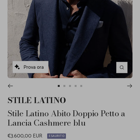
Prova ora
Ingrandisc
Vai
Vai
Vai
Vai
Vai
alla
alla
alla
alla
alla
STILE LATINO
slide
slide
slide
slide
slide
1
2
3
4
5
Stile Latino Abito Doppio Petto a
Lancia Cashmere blu
Prezzo
€3.600,00 EUR
ESAURITO