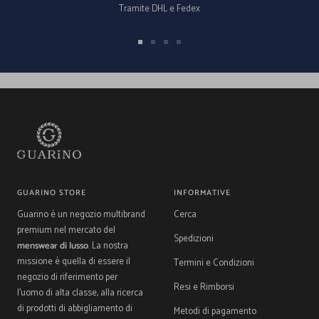
Tramite DHL e Fedex
Vai
Vai
Vai
Vai
alla
alla
alla
alla
slide
slide
slide
slide
1
2
3
4
GUARINO STORE
INFORMATIVE
Guarino è un negozio multibrand
Cerca
premium nel mercato del
Spedizioni
menswear di lusso
. La nostra
missione è quella di essere il
Termini e Condizioni
negozio di riferimento per
Resi e Rimborsi
l'uomo di alta classe, alla ricerca
di prodotti di abbigliamento di
Metodi di pagamento