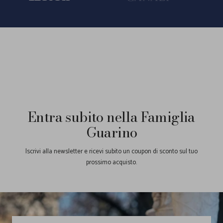
alla
alla
alla
slide
slide
slide
1
2
3
Entra subito nella Famiglia
Guarino
Iscrivi alla newsletter e ricevi subito un coupon di sconto sul tuo
prossimo acquisto.