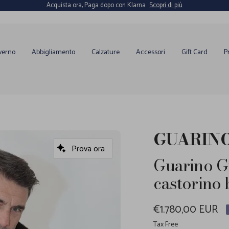
Acquista ora, Paga dopo con Klarna
Scopri di più
verno
Abbigliamento
Calzature
Accessori
Gift Card
P
GUARIN
Prova ora
Guarino G
castorino 
Prezzo
€1.780,00 EUR
di
Tax Free