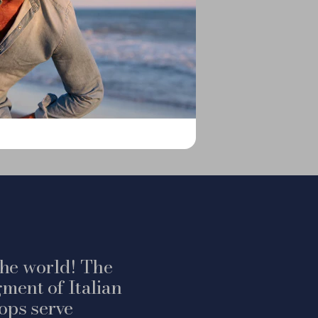
 the world! The
ment of Italian
ops serve