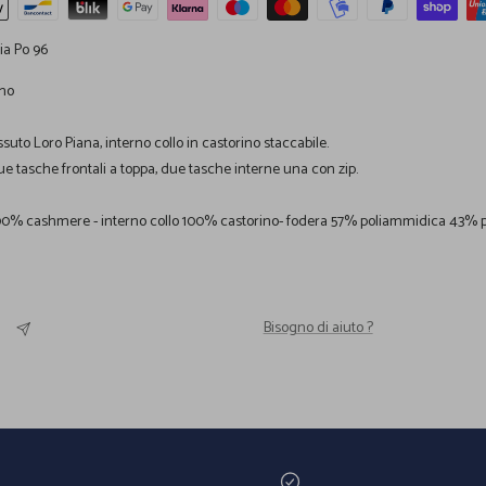
Via Po 96
no
uto Loro Piana, interno collo in castorino staccabile.
ue tasche frontali a toppa, due tasche interne una con zip.
100% cashmere - interno collo 100% castorino- fodera 57% poliammidica 43% po
Bisogno di aiuto ?