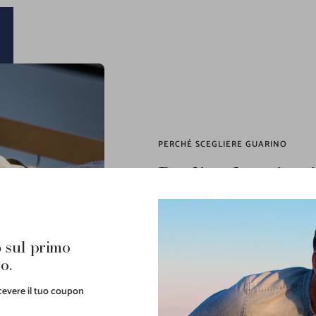
PERCHÉ SCEGLIERE GUARINO
Dedico la mia vi
piace ciò che fa
Il
gusto
nel mixare determinati brand pe
personalità rappresenta
il focus prima
 sul primo
uniti al giusto mix di materali e colori 
o.
anche straniera che ritorna piacevolme
ricevere il tuo coupon
professionalità
e alla
cortesia
che da s