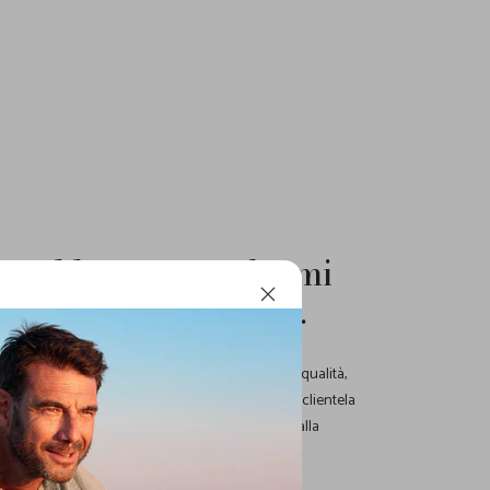
ta al lavoro perché mi
ccio: vivo per questo.
r trovare l'eleganza e la qualità adatti ad ogni
rio
dei nostri store: i migliori prodotti e la miglior qualità,
ci hanno consentito, negli anni, di fidelizzare una clientela
nte per un'esperienza d'acquisto unica, grazie alla
empre ci contraddistinguono.