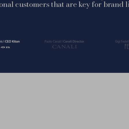
ional customers that are key for brand li
Vai
Vai
alla
alla
slide
slide
2
3