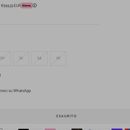
a €593,33 EUR
🛈
50
52
54
56
a
rivici su WhatsApp
ESAURITO