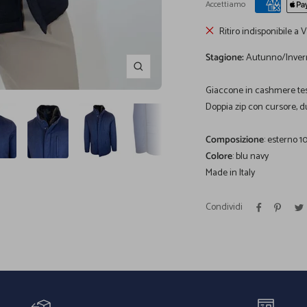
Accettiamo
Ritiro indisponibile a 
Stagione:
Autunno/Inver
Ingrandisci
Giaccone in cashmere tess
Doppia zip con cursore, d
Composizione
: esterno 
Colore
: blu navy
Made in Italy
Condividi