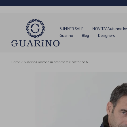
Salta
al
contenuto
Guarino
Store
SUMMER SALE
NOVITA' Autunno In
Guarino
Blog
Designers
Home
Guarino Giaccone in cashmere e castorino blu