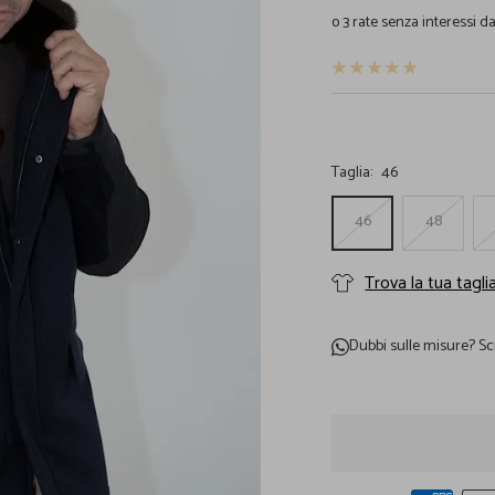
o 3 rate senza interessi d
vendita
Taglia:
46
46
48
Trova la tua tagli
Dubbi sulle misure?
Sc