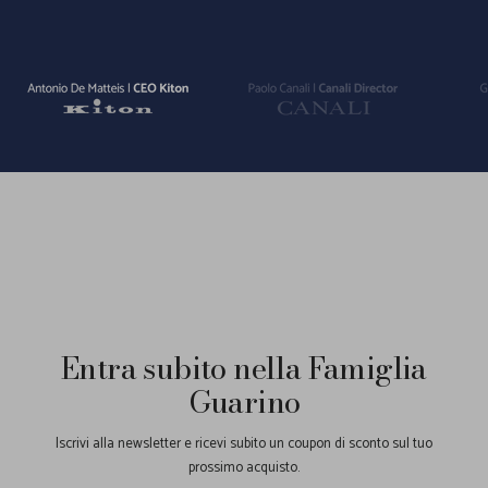
Vai
Vai
Vai
alla
alla
alla
slide
slide
slide
1
2
3
Entra subito nella Famiglia
Guarino
Iscrivi alla newsletter e ricevi subito un coupon di sconto sul tuo
prossimo acquisto.