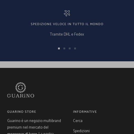
SPEDIZIONE VELOCE IN TUTTO IL MONDO
Tramite DHL e Fedex
Vai
Vai
Vai
Vai
alla
alla
alla
alla
slide
slide
slide
slide
1
2
3
4
GUARINO STORE
INFORMATIVE
Guarino è un negozio multibrand
Cerca
premium nel mercato del
Spedizioni