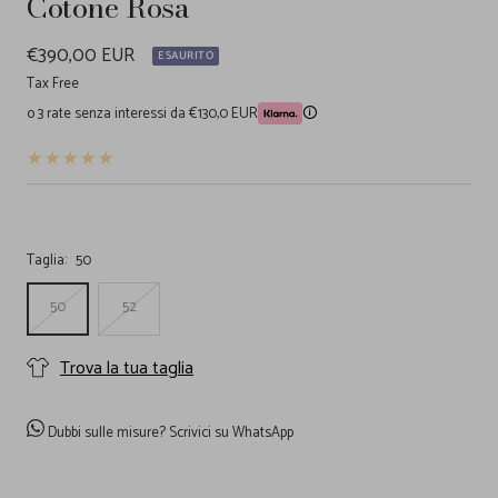
Cotone Rosa
Prezzo
€390,00 EUR
ESAURITO
di
Tax Free
o 3 rate senza interessi da €130,0 EUR
🛈
vendita
Taglia:
50
50
52
Trova la tua taglia
Dubbi sulle misure?
Scrivici su WhatsApp