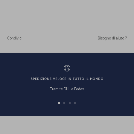
Condividi
Bisogno di aiuto ?
SPEDIZIONE VELOCE IN TUTTO IL MONDO
Tramite DHL e Fedex
Vai
Vai
Vai
Vai
alla
alla
alla
alla
slide
slide
slide
slide
1
2
3
4