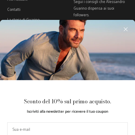
Segui i consigli che Alessandro
Guarino dispensa ai suoi
Contatti
followers.
La storia di Guarino
Gift Card
Guida Taglie
Acquista ora, Paga dopo con
Klarna
Paese/Area
Lingua
Italia (EUR €)
Italiano
geografica
Guarino
Made with ♥
Retail
Le tue preferenze relative alla
Sconto del 10% sul primo acquisto.
Store
by
Partner
privacy
Iscriviti alla newsletter per ricevere il tuo coupon
Accettiamo
Sua e-mail