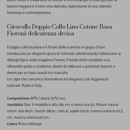
blend fresco e traspirante di cotone e lino mélange, si distingue per la
texture leggera e il tono rosa delicato, espressione di una sobrietà
luminosa e contemporanea.
Girocollo Doppio Collo Lino Cotone Rosa
Fioroni: delicatezza decisa
Il doppio collo bicolore e il finale delle maniche in grigio chiaro
introducono un elegante gioco di contrasti, sottolineando l'attenzione ai
dettagli tipica della maglieria Fioroni. Il fondo dritto completa una
silhouette pulita e moderna, ideale da abbinare a pantaloni bianchi o
denim per un look casual ma ricercato.
Un capo che comunica disinvoltura ed eleganza con leggerezza
naturale. Made in Italy.
Composizione
68% Cotone 32% Lino
Vestibilità
Slim. Il modello è alto 184 cm. e veste una 50. Misure: torace
101cm. vita 91cm., fianchi 98cm. collo 41, spalle 50cm. manica esterna 62,5
cm., manica interna 48 cm.
Colore
Rosa mélange