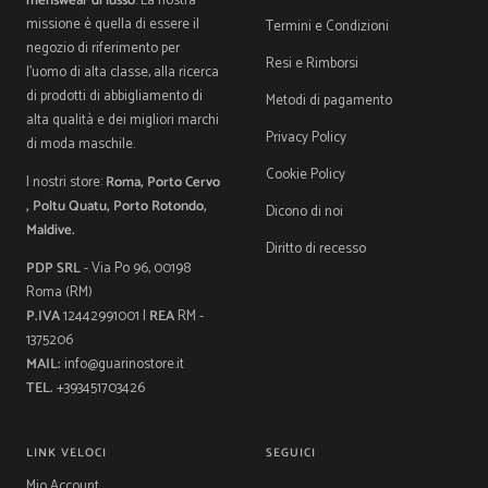
menswear di lusso
. La nostra
missione è quella di essere il
Termini e Condizioni
negozio di riferimento per
Resi e Rimborsi
l'uomo di alta classe, alla ricerca
di prodotti di abbigliamento di
Metodi di pagamento
alta qualità e dei migliori marchi
Privacy Policy
di moda maschile.
Cookie Policy
I nostri store:
Roma, Porto Cervo
, Poltu Quatu, Porto Rotondo,
Dicono di noi
Maldive.
Diritto di recesso
PDP SRL
- Via Po 96, 00198
Roma (RM)
P.IVA
12442991001 |
REA
RM -
1375206
MAIL:
info@guarinostore.it
TEL.
+393451703426
LINK VELOCI
SEGUICI
Mio Account