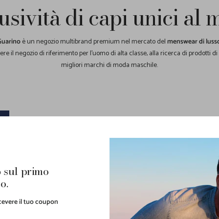
usività di capi unici al
Guarino
è un negozio multibrand premium nel mercato del
menswear di luss
re il negozio di riferimento per l'uomo di alta classe, alla ricerca di prodotti di
migliori marchi di moda maschile.
 sul primo
o.
ricevere il tuo coupon
PERCHÉ SCEGLIERE GUARINO