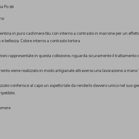
Via Po 96
no
entina in puro cashmere blu con interno a contrasto in marrone per un effett
e bellezza. Colore interno a contrasto tortora.
zioni rappresentate in questa collezione, riguarda sicuramente il trattamento c
mento viene realizzato in modo artigianale attraverso una lavorazione a mano 
lizzato conferisce al capo un aspetto tale da renderlo davvero unico nel suo ge
petibile.
hmere