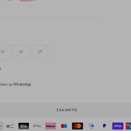
52
54
58
a
rivici su WhatsApp
ESAURITO