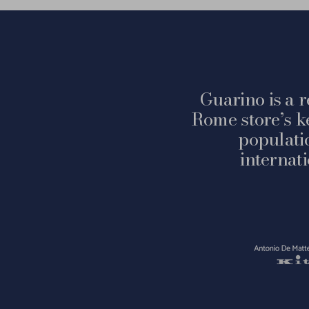
Guarino is a r
Rome store’s k
populati
internat
Vai
alla
slide
1