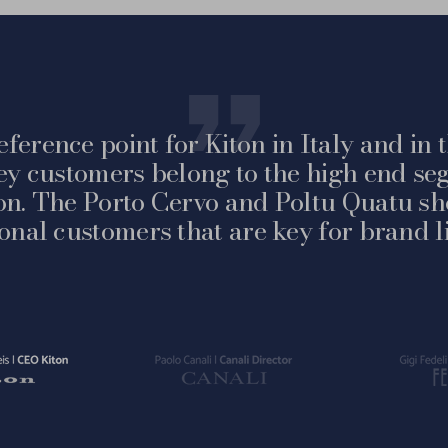
eference point for Kiton in Italy and in
ey customers belong to the high end seg
on. The Porto Cervo and Poltu Quatu sh
ional customers that are key for brand li
Vai
Vai
alla
alla
slide
slide
2
3