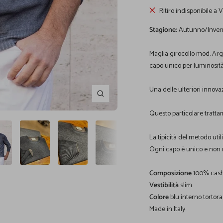
Ritiro indisponibile a 
Stagione:
Autunno/Inver
Maglia girocollo mod. Arg
capo unico per luminosità 
Una delle ulteriori innova
Ingrandisci
Questo particolare tratta
La tipicità del metodo uti
Ogni capo è unico e non ri
Composizione
100% cas
Vestibilità
slim
Colore
blu interno tortora
Made in Italy