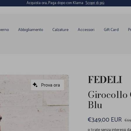
Acquista ora, Paga dopo con Klarna
Scopri di più
verno
Abbigliamento
Calzature
Accessori
Gift Card
P
FEDELI
Prova ora
Girocollo
Blu
Prezzo
€349,00 EUR
Pre
€69
reg
di
o 3 rate senza interessi d