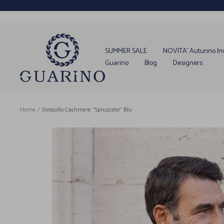
Salta
al
contenuto
Guarino
Store
SUMMER SALE
NOVITA' Autunno In
Guarino
Blog
Designers
Home
Girocollo Cashmere "Spruzzato" Blu