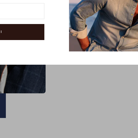
Dedico la mia vi
piace ciò che fa
Il
gusto
nel mixare determinati brand pe
I
personalità rappresenta
il focus prima
uniti al giusto mix di materali e colori 
anche straniera che ritorna piacevolme
professionalità
e alla
cortesia
che da s