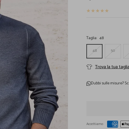
vendita
Taglia:
48
48
50
Trova la tua tagli
Dubbi sulle misure?
Sc
Accettiamo