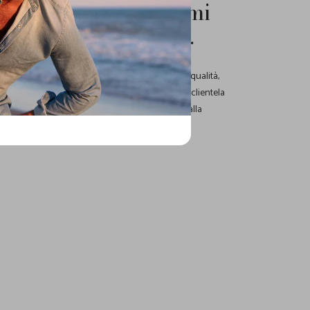
ta al lavoro perché mi
ccio: vivo per questo.
r trovare l'eleganza e la qualità adatti ad ogni
rio
dei nostri store: i migliori prodotti e la miglior qualità,
ci hanno consentito, negli anni, di fidelizzare una clientela
nte per un'esperienza d'acquisto unica, grazie alla
empre ci contraddistinguono.