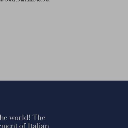
empre ci contraddistinguono.
 the world! The
ment of Italian