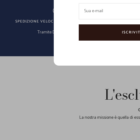
Sua e-mail
SPEDIZIONE VELOCE IN TUTTO IL MONDO
RESI E
Tramite DHL e Fedex
En
ISCRIVIT
L'escl
La nostra missione è quella di esse