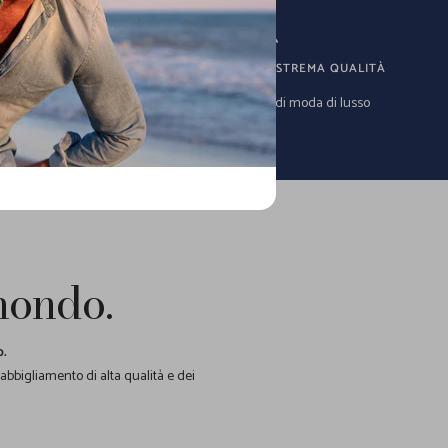
CURI
SOLO ARTICOLI DI ESTREMA QUALITÀ
e pagamenti a
Oltre 1.000 articoli di moda di lusso
 mondo.
o.
 abbigliamento di alta qualità e dei