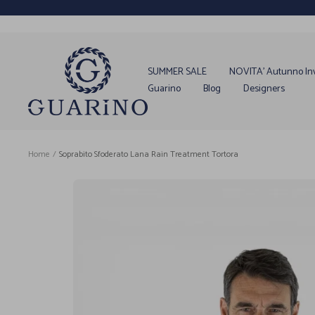
Salta
al
contenuto
Guarino
Store
SUMMER SALE
NOVITA' Autunno In
Guarino
Blog
Designers
Home
Soprabito Sfoderato Lana Rain Treatment Tortora