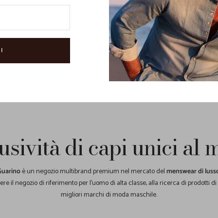
 CAMBI FACILI DA GESTIRE
PAGAMENTI FACILI E SI
tro 14 giorni dall'ordine
Accettiamo Carte, Paypal, Crypto 
I
rate
usività di capi unici al
Guarino
è un negozio multibrand premium nel mercato del
menswear di luss
re il negozio di riferimento per l'uomo di alta classe, alla ricerca di prodotti di
migliori marchi di moda maschile.