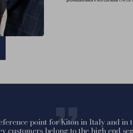
professionalità
e alla
cortesia
che da s
eference point for Kiton in Italy and in
ey customers belong to the high end seg