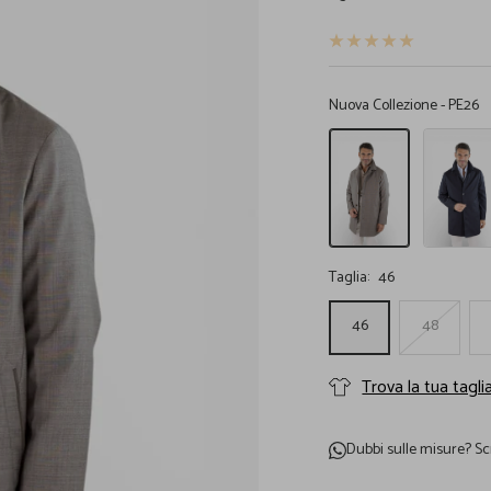
vendita
Nuova Collezione - PE26
Soprabito
Soprabito
Sfoderato
Sfoderato
Lana
Lana
Rain
Rain
Treatment
Treatment
Tortora
Blu
Taglia:
46
46
48
Trova la tua tagli
Dubbi sulle misure?
Sc