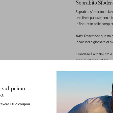
Soprabito Sfoder
Soprabito sfoderato in la
una linea pulita, mentre l
le finiture in pelle compl
Rain Treatment
: questo 
ideale nelle giornate di pi
Il modello è alto 184 cm e
manica interna 48 cm.
Spedizioni rapide in 24/4
Condividi
 sul primo
o.
ricevere il tuo coupon