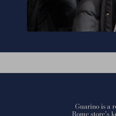
Guarino is a r
Rome store’s k