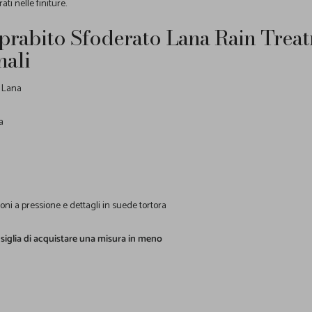
ati nelle finiture.
oprabito Sfoderato Lana Rain Trea
nali
% Lana
a
toni a pressione e dettagli in suede tortora
siglia di acquistare una misura in meno