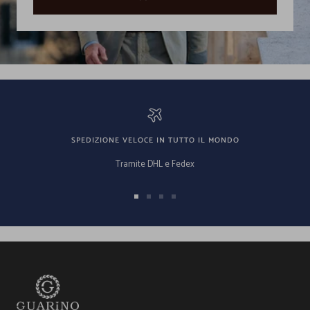
SPEDIZIONE VELOCE IN TUTTO IL MONDO
Tramite DHL e Fedex
Vai
Vai
Vai
Vai
alla
alla
alla
alla
slide
slide
slide
slide
1
2
3
4