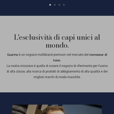
Vai
Vai
Vai
Vai
alla
alla
alla
alla
slide
slide
slide
slide
1
2
3
4
L'esclusività di capi unici al
mondo.
Guarino
è un negozio multibrand premium nel mercato del
menswear di
lusso.
La nostra missione è quella di essere il negozio di riferimento per l'uomo
di alta classe, alla ricerca di prodotti di abbigliamento di alta qualità e dei
migliori marchi di moda maschile.