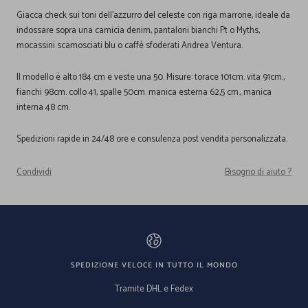
Giacca check sui toni dell'azzurro del celeste con riga marrone, ideale da
indossare sopra una camicia denim, pantaloni bianchi Pt o Myths,
mocassini scamosciati blu o caffè sfoderati Andrea Ventura.
Il modello è alto 184 cm e veste una 50. Misure: torace 101cm. vita 91cm.,
fianchi 98cm. collo 41, spalle 50cm. manica esterna 62,5 cm., manica
interna 48 cm.
Spedizioni rapide in 24/48 ore e consulenza post vendita personalizzata.
Condividi
Bisogno di aiuto ?
SPEDIZIONE VELOCE IN TUTTO IL MONDO
Tramite DHL e Fedex