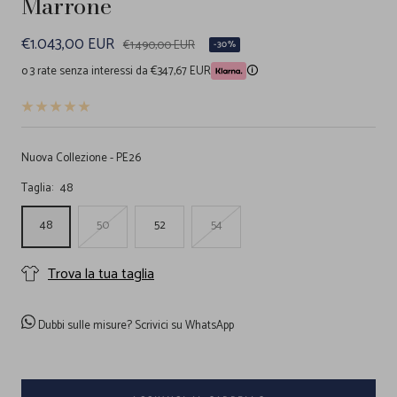
Marrone
Prezzo
€1.043,00 EUR
Prezzo
€1.490,00 EUR
-30%
regolare
di
o 3 rate senza interessi da €347,67 EUR
🛈
vendita
Nuova Collezione - PE26
Taglia:
48
48
50
52
54
Trova la tua taglia
Dubbi sulle misure?
Scrivici su WhatsApp