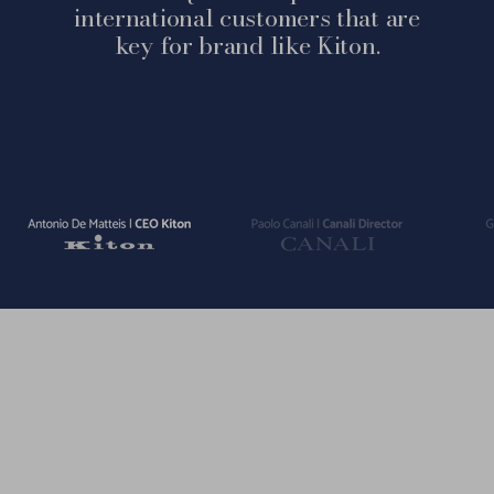
international customers that are
key for brand like Kiton.
Vai
Vai
Vai
alla
alla
alla
slide
slide
slide
1
2
3