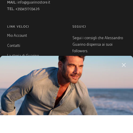
MAIL:
info@guarinostore.it
TEL.
+393451703426
LINK VELOCI
SEGUICI
Mio Account
Segui i consigli che Alessandro
Guarino dispensa ai suoi
Contatti
followers.
La storia di Guarino
Gift Card
Guida Taglie
Acquista ora, Paga dopo con
Klarna
Paese/Area
Lingua
Italia (EUR €)
Italiano
geografica