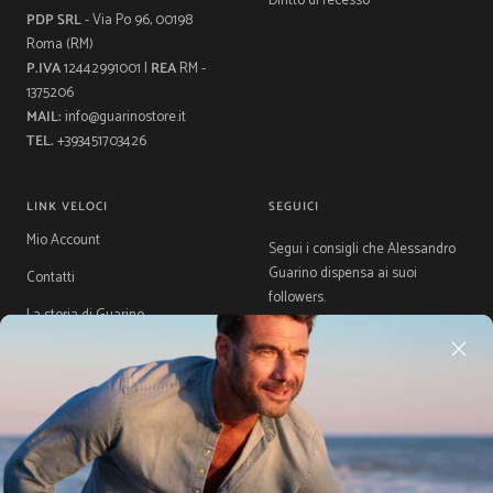
Diritto di recesso
PDP SRL
- Via Po 96, 00198
Roma (RM)
P.IVA
12442991001 |
REA
RM -
1375206
MAIL:
info@guarinostore.it
TEL.
+393451703426
LINK VELOCI
SEGUICI
Mio Account
Segui i consigli che Alessandro
Guarino dispensa ai suoi
Contatti
followers.
La storia di Guarino
Gift Card
Guida Taglie
Acquista ora, Paga dopo con
Klarna