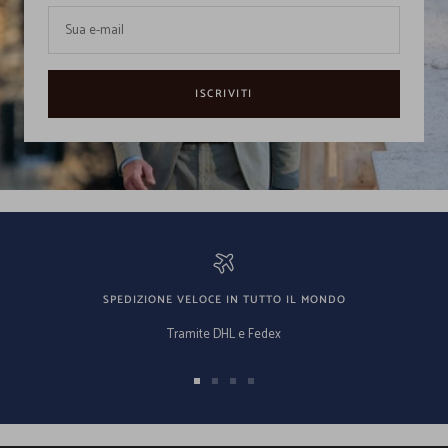
Sua e-mail
ISCRIVITI
SPEDIZIONE VELOCE IN TUTTO IL MONDO
Tramite DHL e Fedex
Vai
Vai
Vai
Vai
alla
alla
alla
alla
slide
slide
slide
slide