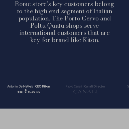
Rome store’s key customers belong
to the high end segment of Italian
population. The Porto Cervo and
Poltu Quatu shops serve
international customers that are
key for brand like Kiton.
Vai
Vai
Vai
alla
alla
alla
slide
slide
slide
1
2
3