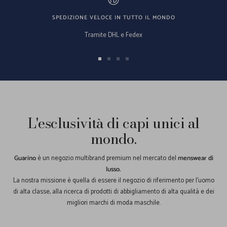
SPEDIZIONE VELOCE IN TUTTO IL MONDO
Tramite DHL e Fedex
Vai
Vai
Vai
Vai
alla
alla
alla
alla
slide
slide
slide
slide
1
2
3
4
L'esclusività di capi unici al
mondo.
Guarino
è un negozio multibrand premium nel mercato del
menswear di
lusso.
La nostra missione è quella di essere il negozio di riferimento per l'uomo
di alta classe, alla ricerca di prodotti di abbigliamento di alta qualità e dei
migliori marchi di moda maschile.