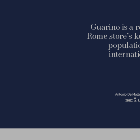
Guarino is a r
Rome store’s k
populati
internat
Vai
alla
slide
1