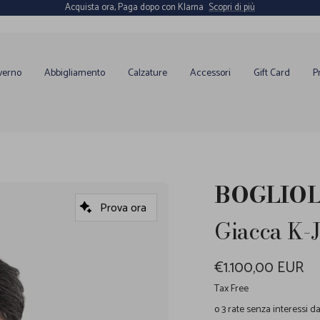
Acquista ora, Paga dopo con Klarna
Scopri di più
verno
Abbigliamento
Calzature
Accessori
Gift Card
P
BOGLIOL
Prova ora
Giacca K-
Prezzo
€1.100,00 EUR
di
Tax Free
o 3 rate senza interessi 
vendita