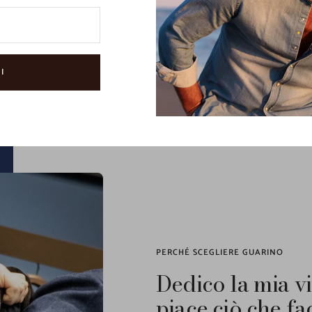
Guarino
è un negozio multibrand premium nel mercato del
menswear di luss
re il negozio di riferimento per l'uomo di alta classe, alla ricerca di prodotti di
migliori marchi di moda maschile.
I
PERCHÉ SCEGLIERE GUARINO
Dedico la mia vi
piace ciò che fa