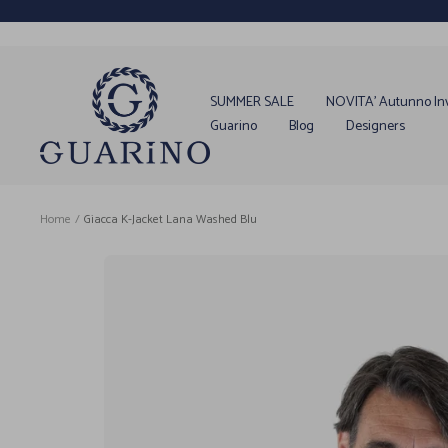
Salta
al
contenuto
Guarino
Store
SUMMER SALE
NOVITA' Autunno In
Guarino
Blog
Designers
Home
Giacca K-Jacket Lana Washed Blu