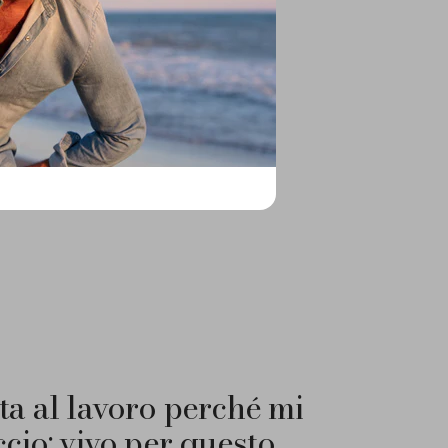
o.
 abbigliamento di alta qualità e dei
ta al lavoro perché mi
ccio: vivo per questo.