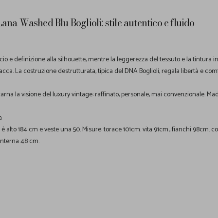
ana Washed Blu Boglioli: stile autentico e fluido
cio e definizione alla silhouette, mentre la leggerezza del tessuto e la tintura i
acca. La costruzione destrutturata, tipica del DNA Boglioli, regala libertà e com
arna la visione del luxury vintage: raffinato, personale, mai convenzionale. Made
a
o è alto 184 cm e veste una 50. Misure: torace 101cm. vita 91cm., fianchi 98cm. c
interna 48 cm.