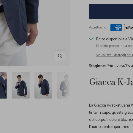
Accettiamo
Ritiro disponibile a Vi
Di solito pronto in 24 ore
Visualizza i dettagli del
Ingrandisci
Stagione:
Primavera/Esta
Giacca K-J
La Giacca K-Jacket Lana W
tinta in capo, questa gia
del corpo. Il colore blu, r
l'uomo contemporaneo.