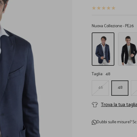
Nuova Collezione - PE26
Giacca
BOGLIOLI
K-
Giacca
Jacket
Jersey
Lana
di
Washed
Lana
Blu
Nera
Taglia:
48
46
48
Trova la tua tagli
Dubbi sulle misure?
Sc