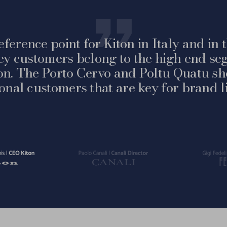
eference point for Kiton in Italy and in
ey customers belong to the high end seg
on. The Porto Cervo and Poltu Quatu sh
ional customers that are key for brand li
Vai
Vai
alla
alla
slide
slide
2
3