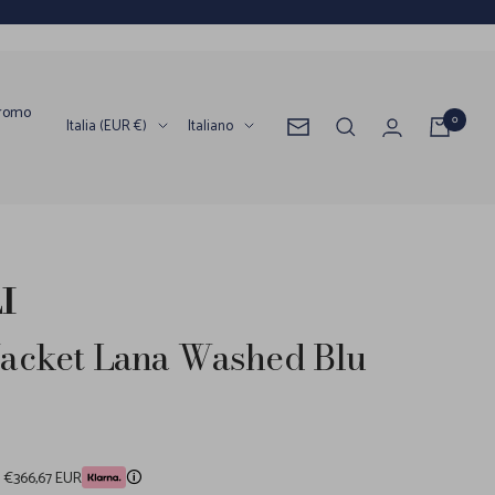
romo
0
Paese/Area
Lingua
Italia (EUR €)
Italiano
Newsletter
geografica
I
Jacket Lana Washed Blu
da €366,67 EUR
🛈