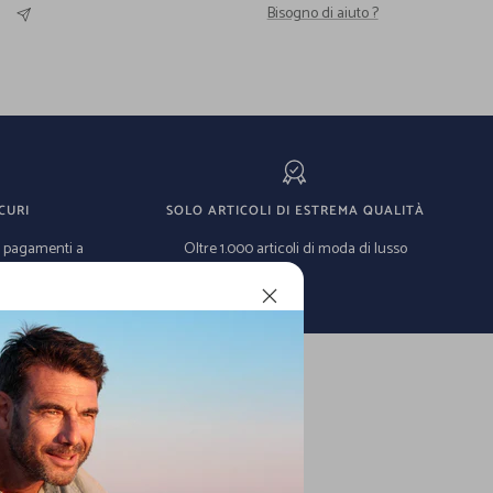
Bisogno di aiuto ?
CURI
SOLO ARTICOLI DI ESTREMA QUALITÀ
e pagamenti a
Oltre 1.000 articoli di moda di lusso
 mondo.