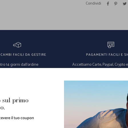
Condividi
 CAMBI FACILI DA GESTIRE
PAGAMENTI FACILI E SI
tro 14 giorni dall'ordine
Accettiamo Carte, Paypal, Crypto 
rate
 sul primo
o.
usività di capi unici al
ricevere il tuo coupon