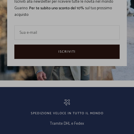
Iscriviti alla newsletter per ricevere tutte le novità nel mondo
Guarino.
Per te subito uno sconto del 10%
sul tuo prossimo
acquisto
Sua e-mail
ISCRIVITI
SPEDIZIONE VELOCE IN TUTTO IL MONDO
Tramite DHL e Fedex