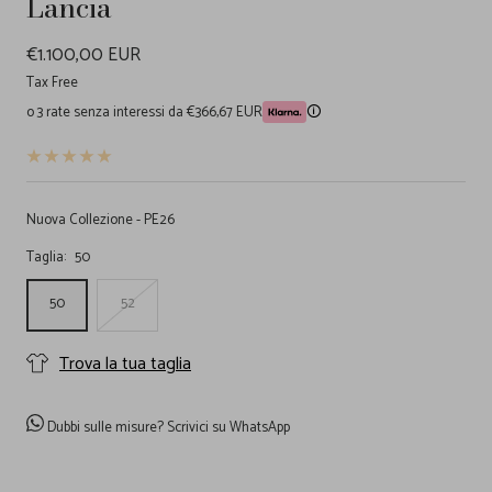
Lancia
Prezzo
€1.100,00 EUR
di
Tax Free
o 3 rate senza interessi da €366,67 EUR
🛈
vendita
Nuova Collezione - PE26
Taglia:
50
50
52
Trova la tua taglia
Dubbi sulle misure?
Scrivici su WhatsApp