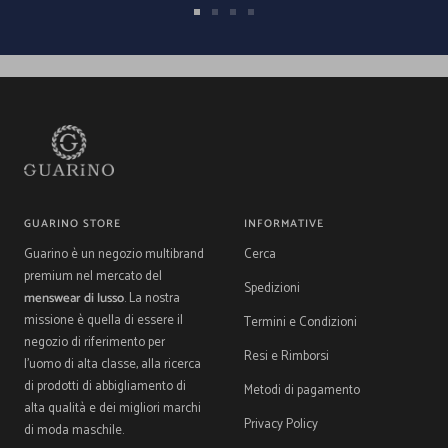
Vai
Vai
Vai
Vai
alla
alla
alla
alla
slide
slide
slide
slide
1
2
3
4
GUARINO STORE
INFORMATIVE
Guarino è un negozio multibrand
Cerca
premium nel mercato del
Spedizioni
menswear di lusso
. La nostra
missione è quella di essere il
Termini e Condizioni
negozio di riferimento per
Resi e Rimborsi
l'uomo di alta classe, alla ricerca
di prodotti di abbigliamento di
Metodi di pagamento
alta qualità e dei migliori marchi
Privacy Policy
di moda maschile.