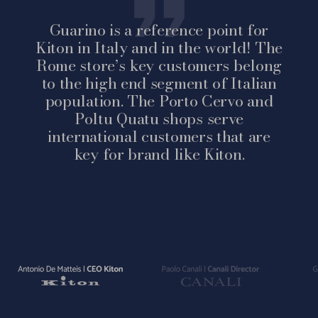
Guarino is a reference point for
Kiton in Italy and in the world! The
Rome store’s key customers belong
to the high end segment of Italian
population. The Porto Cervo and
Poltu Quatu shops serve
international customers that are
key for brand like Kiton.
Vai
Vai
Vai
alla
alla
alla
slide
slide
slide
1
2
3