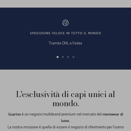
SPEDIZIONE VELOCE IN TUTTO IL MONDO
Tramite DHL e Fedex
Vai
Vai
Vai
Vai
alla
alla
alla
alla
slide
slide
slide
slide
1
2
3
4
L'esclusività di capi unici al
mondo.
Guarino
è un negozio multibrand premium nel mercato del
menswear di
lusso.
La nostra missione è quella di essere il negozio di riferimento per l'uomo