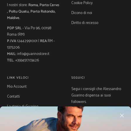
Cookie Policy
I nostri store:
Roma, Porto Cervo
, Poltu Quatu, Porto Rotondo,
Dicono di noi
Maldive.
Diritto di recesso
PDP SRL
- Via Po 96, 00198
Roma (RM)
P.IVA
12442991001 |
REA
RM -
1375206
MAIL:
info@guarinostore.it
TEL.
+393451703426
LINK VELOCI
SEGUICI
Mio Account
Segui i consigli che Alessandro
Guarino dispensa ai suoi
Contatti
followers.
La storia di Guarino
Gift Card
Guida Taglie