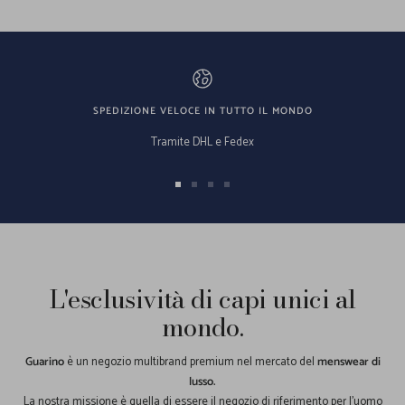
SPEDIZIONE VELOCE IN TUTTO IL MONDO
Tramite DHL e Fedex
Vai
Vai
Vai
Vai
alla
alla
alla
alla
slide
slide
slide
slide
1
2
3
4
L'esclusività di capi unici al
mondo.
Guarino
è un negozio multibrand premium nel mercato del
menswear di
lusso.
La nostra missione è quella di essere il negozio di riferimento per l'uomo