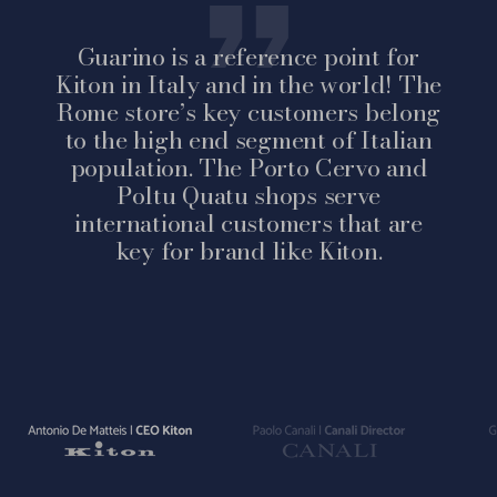
Guarino is a reference point for
Kiton in Italy and in the world! The
Rome store’s key customers belong
to the high end segment of Italian
population. The Porto Cervo and
Poltu Quatu shops serve
international customers that are
key for brand like Kiton.
Vai
Vai
Vai
alla
alla
alla
slide
slide
slide