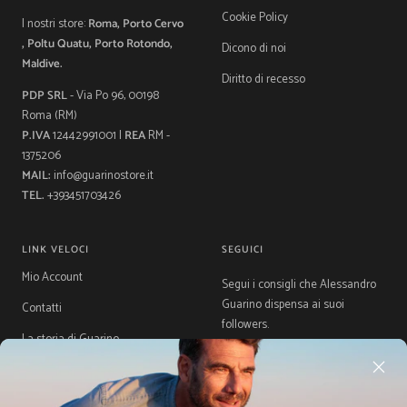
Cookie Policy
I nostri store:
Roma, Porto Cervo
, Poltu Quatu, Porto Rotondo,
Dicono di noi
Maldive.
Diritto di recesso
PDP SRL
- Via Po 96, 00198
Roma (RM)
P.IVA
12442991001 |
REA
RM -
1375206
MAIL:
info@guarinostore.it
TEL.
+393451703426
LINK VELOCI
SEGUICI
Mio Account
Segui i consigli che Alessandro
Guarino dispensa ai suoi
Contatti
followers.
La storia di Guarino
Gift Card
Guida Taglie