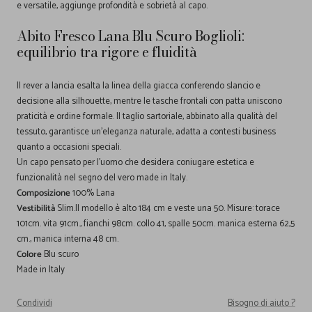
e versatile, aggiunge profondità e sobrietà al capo.
Abito Fresco Lana Blu Scuro Boglioli:
equilibrio tra rigore e fluidità
Il rever a lancia esalta la linea della giacca conferendo slancio e
decisione alla silhouette, mentre le tasche frontali con patta uniscono
praticità e ordine formale. Il taglio sartoriale, abbinato alla qualità del
tessuto, garantisce un'eleganza naturale, adatta a contesti business
quanto a occasioni speciali.
Un capo pensato per l'uomo che desidera coniugare estetica e
funzionalità nel segno del vero made in Italy.
Composizione
100% Lana
Vestibilità
Slim.Il modello è alto 184 cm e veste una 50. Misure: torace
101cm. vita 91cm., fianchi 98cm. collo 41, spalle 50cm. manica esterna 62,5
cm., manica interna 48 cm.
Colore
Blu scuro
Made in Italy
Condividi
Bisogno di aiuto ?