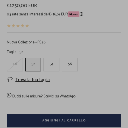
Prezzo
€1.250,00 EUR
di
o 3 rate senza interessi da €416,67 EUR
🛈
vendita
Nuova Collezione - PE26
Taglia:
52
46
52
54
56
Trova la tua taglia
Dubbi sulle misure?
Scrivici su WhatsApp
AGGIUNGI AL CARRELLO