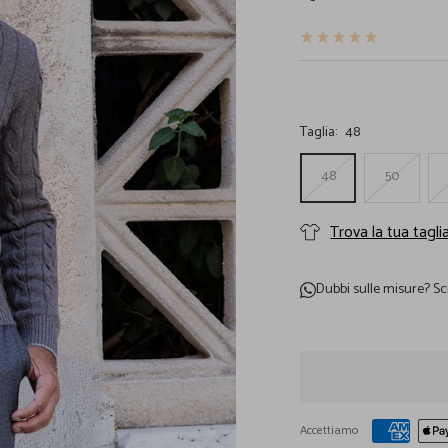
vendita
Taglia:
48
48
50
Trova la tua tagli
Dubbi sulle misure?
Sc
Accettiamo