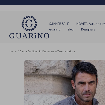
Salta
al
contenuto
Guarino
Store
SUMMER SALE
NOVITA' Autunno In
Guarino
Blog
Designers
Home
Barba Cardigan in Cashmere a Treccia tortora