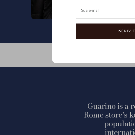
Sua e-mail
ISCRIVIT
Guarino is a r
Rome store’s k
populati
internat