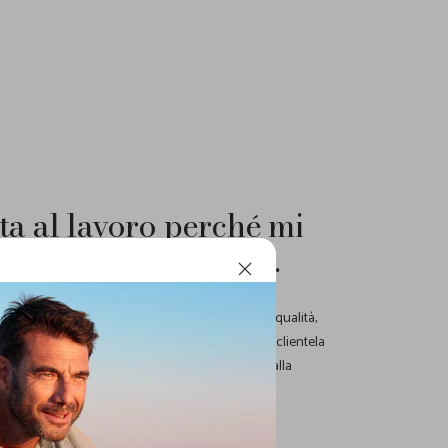
ta al lavoro perché mi
ccio: vivo per questo.
r trovare l'eleganza e la qualità adatti ad ogni
rio
dei nostri store: i migliori prodotti e la miglior qualità,
ci hanno consentito, negli anni, di fidelizzare una clientela
nte per un'esperienza d'acquisto unica, grazie alla
empre ci contraddistinguono.