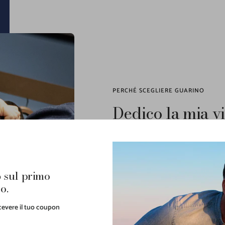
PERCHÉ SCEGLIERE GUARINO
Dedico la mia vi
piace ciò che fa
Il
gusto
nel mixare determinati brand pe
personalità rappresenta
il focus prima
uniti al giusto mix di materali e colori 
 sul primo
anche straniera che ritorna piacevolme
o.
professionalità
e alla
cortesia
che da s
ricevere il tuo coupon