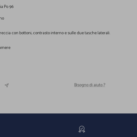
Via Po 96
no
ccia con bottoni, contrasto interno e sulle due tasche laterali.
hmere
Bisogno di aiuto ?