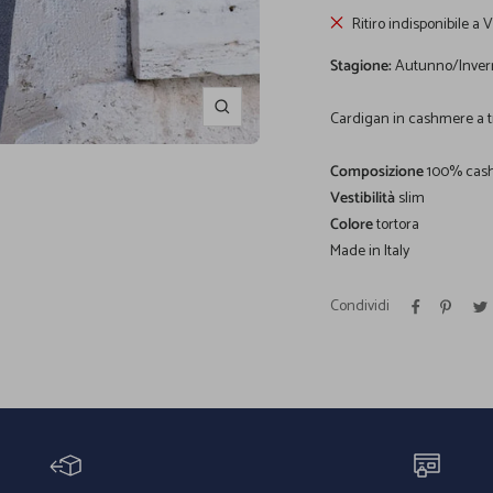
Ritiro indisponibile a 
Stagione:
Autunno/Inver
Ingrandisci
Cardigan in cashmere a tre
Composizione
100% cas
Vestibilità
slim
Colore
tortora
Made in Italy
Condividi