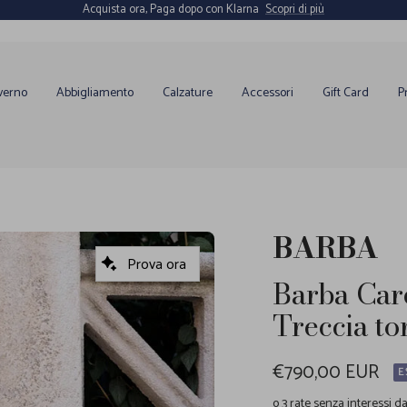
Acquista ora, Paga dopo con Klarna
Scopri di più
verno
Abbigliamento
Calzature
Accessori
Gift Card
P
BARBA
Prova ora
Barba Car
Treccia to
Prezzo
€790,00 EUR
E
di
o 3 rate senza interessi d