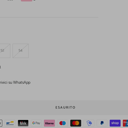
52
54
a
rivici su WhatsApp
ESAURITO