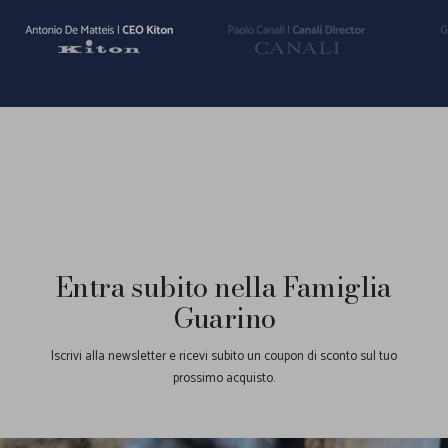
Vai
Vai
Vai
alla
alla
alla
slide
slide
slide
1
2
3
Entra subito nella Famiglia
Guarino
Iscrivi alla newsletter e ricevi subito un coupon di sconto sul tuo
prossimo acquisto.