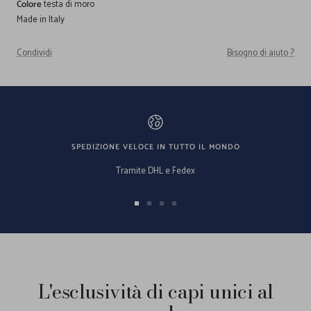
Colore
testa di moro
Made in Italy
Condividi
Bisogno di aiuto ?
SPEDIZIONE VELOCE IN TUTTO IL MONDO
Tramite DHL e Fedex
Vai
Vai
Vai
Vai
alla
alla
alla
alla
slide
slide
slide
slide
1
2
3
4
L'esclusività di capi unici al