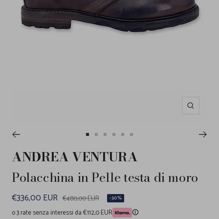
Ingrandisc
Vai
Vai
Vai
Vai
Vai
Vai
alla
alla
alla
alla
alla
alla
ANDREA VENTURA
slide
slide
slide
slide
slide
slide
1
2
3
4
5
6
Polacchina in Pelle testa di moro
Prezzo
€336,00 EUR
Prezzo
€480,00 EUR
-30%
regolare
di
o 3 rate senza interessi da €112,0 EUR
🛈