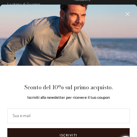
La storia di Guarino
Gift Card
Guida Taglie
Acquista ora, Paga dopo con
Klarna
Paese/Area
Lingua
Italia (EUR €)
Italiano
geografica
Guarino
Made with ♥
Retail
Le tue preferenze relative alla
Sconto del 10% sul primo acquisto.
Store
by
Partner
privacy
Iscriviti alla newsletter per ricevere il tuo coupon
Accettiamo
Sua e-mail
ISCRIVITI