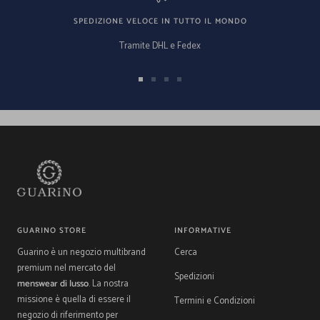
SPEDIZIONE VELOCE IN TUTTO IL MONDO
Tramite DHL e Fedex
Vai
Vai
Vai
Vai
alla
alla
alla
alla
slide
slide
slide
slide
1
2
3
4
GUARINO STORE
INFORMATIVE
Guarino è un negozio multibrand
Cerca
premium nel mercato del
Spedizioni
menswear di lusso
. La nostra
missione è quella di essere il
Termini e Condizioni
negozio di riferimento per