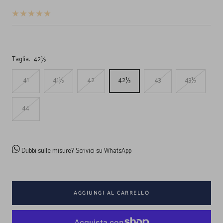
vendita
Taglia:
42½
41
41½
42
42½
43
43½
44
Dubbi sulle misure?
Scrivici su WhatsApp
AGGIUNGI AL CARRELLO