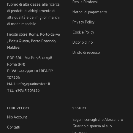
Resi e Rimborsi
l'uomo di alta classe, alla ricerca
di prodotti di abbigliamento di
Metodi di pagamento
alta qualità e dei migliori marchi
Privacy Policy
di moda maschile.
Cookie Policy
I nostri store:
Roma, Porto Cervo
, Poltu Quatu, Porto Rotondo,
Dicono di noi
Maldive.
Diritto di recesso
PDP SRL
- Via Po 96, 00198
Roma (RM)
P.IVA
12442991001 |
REA
RM -
1375206
MAIL:
info@guarinostore.it
TEL.
+393451703426
LINK VELOCI
SEGUICI
Mio Account
Segui i consigli che Alessandro
Guarino dispensa ai suoi
Contatti
followers.