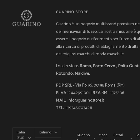
GUARINO STORE
Guarino è un negozio multibrand premium ne
del
menswear di lusso
. La nostra missione è q
essere il negozio di riferimento per l'uomo di al
alla ricerca di prodotti di abbigliamento di alta 
dei migliori marchi di moda maschile.
I nostri store:
Roma, Porto Cervo , Poltu Quatu
Rotondo, Maldive.
PDP SRL
- Via Po 96, 00198 Roma (RM)
P.IVA
12442991001 |
REA
RM - 1375206
MAIL:
info@guarinostore.it
TEL.
+393451703426
Paese/Area
Lingua
Italia
Italiano
Guarino
Made
Retail
Le
geografica
(EUR