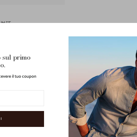
IM FIT
 sul primo
o.
ricevere il tuo coupon
I
ntra subito nella Famigl