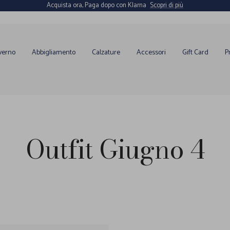
Acquista ora, Paga dopo con Klarna
Scopri di più
verno
Abbigliamento
Calzature
Accessori
Gift Card
P
Outfit Giugno 4