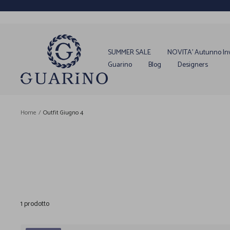
Salta
al
contenuto
Guarino
Store
SUMMER SALE
NOVITA' Autunno In
Guarino
Blog
Designers
Home
Outfit Giugno 4
1 prodotto