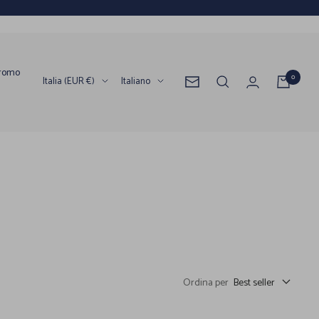
romo
0
Paese/Area
Lingua
Italia (EUR €)
Italiano
Newsletter
geografica
Ordina per
Best seller