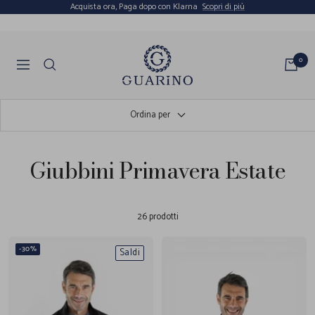
Salta
Acquista ora, Paga dopo con Klarna
Scopri di più
al
contenuto
Guarino
0
Navigazione
Store
Ordina per
Giubbini Primavera Estate
26 prodotti
-30%
Saldi