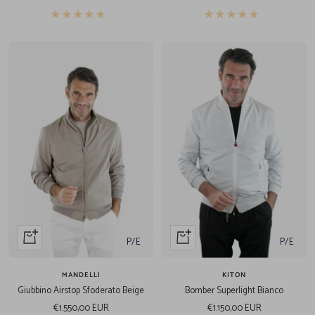
vendita
vendita
Acquista
Acquista
P/E
P/E
veloce
veloce
MANDELLI
KITON
Giubbino Airstop Sfoderato Beige
Bomber Superlight Bianco
Prezzo
Prezzo
€1.550,00 EUR
€1.150,00 EUR