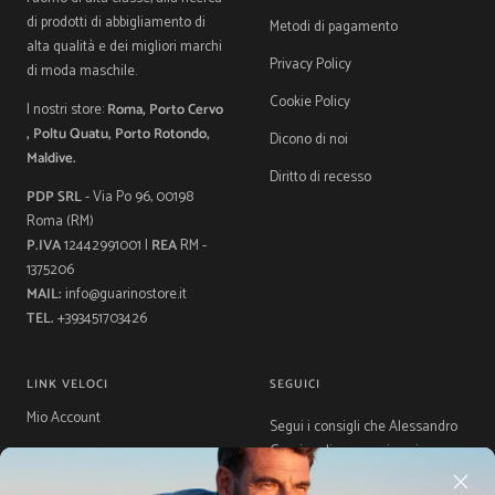
di prodotti di abbigliamento di
Metodi di pagamento
alta qualità e dei migliori marchi
Privacy Policy
di moda maschile.
Cookie Policy
I nostri store:
Roma, Porto Cervo
, Poltu Quatu, Porto Rotondo,
Dicono di noi
Maldive.
Diritto di recesso
PDP SRL
- Via Po 96, 00198
Roma (RM)
P.IVA
12442991001 |
REA
RM -
1375206
MAIL:
info@guarinostore.it
TEL.
+393451703426
LINK VELOCI
SEGUICI
Mio Account
Segui i consigli che Alessandro
Guarino dispensa ai suoi
Contatti
followers.
La storia di Guarino