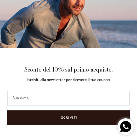
Gift Card
Guida Taglie
Acquista ora, Paga dopo con
Klarna
Paese/Area
Lingua
Italia (EUR €)
Italiano
geografica
Sconto del 10% sul primo acquisto.
Iscriviti alla newsletter per ricevere il tuo coupon
Guarino
Made with ♥
Retail
Le tue preferenze relative alla
Store
by
Partner
privacy
Sua e-mail
Accettiamo
ISCRIVITI