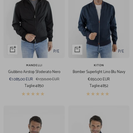
Acquista
Acquista
P/E
P/E
veloce
veloce
MANDELLI
KITON
Giubbino Airstop Sfoderato Nero
Bomber Superlight Lino Blu Navy
Prezzo
Prezzo
Prezzo
€1.085,00 EUR
€1.550,00 EUR
€650,00 EUR
di
regolare
di
Taglie:
48
50
Taglie:
48
52
vendita
vendita