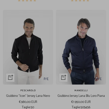
Acquista
Acquista
P/E
P/E
veloce
veloce
PESCAROLO
MANDELLI
Giubbino "Icon" Jersey Lana Nero
Giubbino Jersey Lana Blu Loro Piana
Prezzo
Prezzo
€980,00 EUR
€1.950,00 EUR
di
di
Taglie:
50
Taglie:
50
54
56