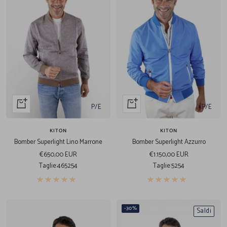
Acquista
Acquista
P/E
P/E
veloce
veloce
KITON
KITON
Bomber Superlight Lino Marrone
Bomber Superlight Azzurro
Prezzo
Prezzo
€650,00 EUR
€1.150,00 EUR
di
di
Taglie:
46
52
54
Taglie:
52
54
vendita
vendita
-30%
Saldi