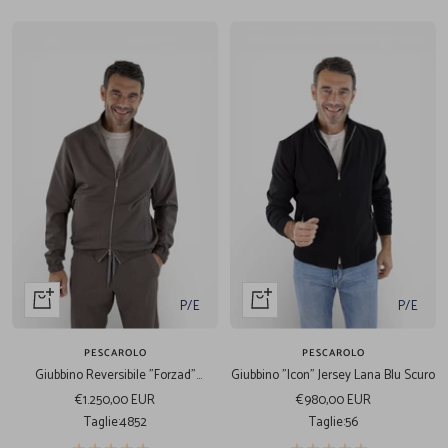
Acquista
Acquista
P/E
P/E
veloce
veloce
PESCAROLO
PESCAROLO
Giubbino Reversibile "Forzad"
Giubbino "Icon" Jersey Lana Blu Scuro
Lana/Tecnico Tortora
Prezzo
Prezzo
€1.250,00 EUR
€980,00 EUR
di
di
Taglie:
48
52
Taglie:
56
vendita
vendita