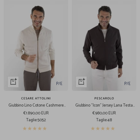
Acquista
Acquista
P/E
P/E
veloce
veloce
CESARE ATTOLINI
PESCAROLO
Giubbino Lino Cotone Cashmere
Giubbino "Icon" Jersey Lana Testa
Beige Chiaro
Moro
Prezzo
Prezzo
€1.890,00 EUR
€980,00 EUR
di
di
Taglie:
50
52
Taglie:
48
vendita
vendita