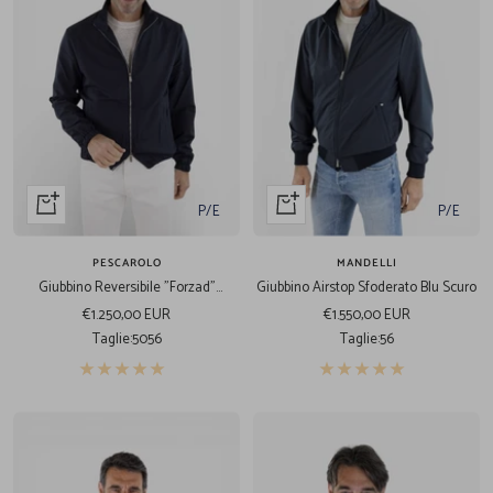
Acquista
Acquista
P/E
P/E
veloce
veloce
PESCAROLO
MANDELLI
Giubbino Reversibile "Forzad"
Giubbino Airstop Sfoderato Blu Scuro
Lana/Tecnico Blu
Prezzo
Prezzo
€1.250,00 EUR
€1.550,00 EUR
di
di
Taglie:
50
56
Taglie:
56
vendita
vendita