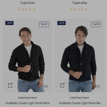
di
di
Taglie:
50
52
Taglie:
48
54
vendita
vendita
-30%
-30%
Saldi
Saldi
Acquista
Acquista
P/E
P/E
veloce
veloce
CONTRASTWAY
CONTRASTWAY
Giubbotto Suede Light Wash Nero
Giubbotto Suede Light Wash Blu