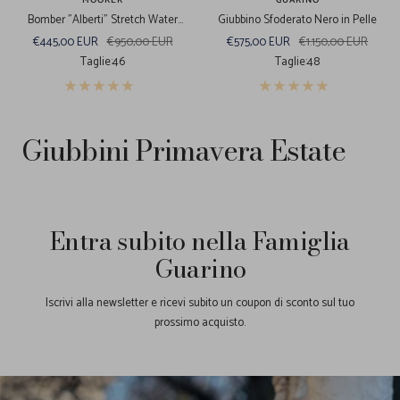
Bomber "Alberti" Stretch Water
Giubbino Sfoderato Nero in Pelle
Resistant Blu Scuro
Prezzo
Prezzo
Prezzo
Prezzo
€445,00 EUR
€950,00 EUR
€575,00 EUR
€1.150,00 EUR
di
regolare
di
regolare
Taglie:
46
Taglie:
48
vendita
vendita
Giubbini Primavera Estate
Entra subito nella Famiglia
Guarino
Iscrivi alla newsletter e ricevi subito un coupon di sconto sul tuo
prossimo acquisto.