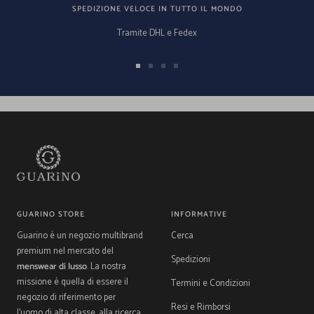
SPEDIZIONE VELOCE IN TUTTO IL MONDO
Tramite DHL e Fedex
Vai
Vai
Vai
Vai
alla
alla
alla
alla
slide
slide
slide
slide
1
2
3
4
GUARINO STORE
INFORMATIVE
Guarino è un negozio multibrand
Cerca
premium nel mercato del
Spedizioni
menswear di lusso
. La nostra
missione è quella di essere il
Termini e Condizioni
negozio di riferimento per
Resi e Rimborsi
l'uomo di alta classe, alla ricerca