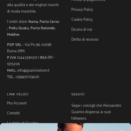
alta qualità e dei migliori marchi
Privacy Policy
di moda maschile.
Cookie Policy
I nostri store:
Roma, Porto Cervo
, Poltu Quatu, Porto Rotondo,
Dicono di noi
Maldive.
Diritto di recesso
PDP SRL
- Via Po 96, 00198
Roma (RM)
P.IVA
12442991001 |
REA
RM -
1375206
MAIL:
info@guarinostore.it
TEL.
+393451703426
LINK VELOCI
SEGUICI
Mio Account
Segui i consigli che Alessandro
Guarino dispensa ai suoi
Contatti
followers.
La storia di Guarino