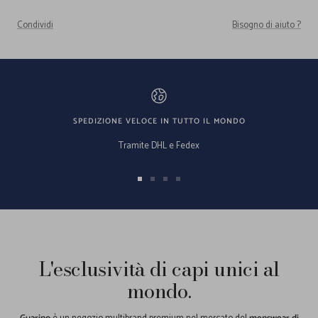
Condividi
Bisogno di aiuto ?
SPEDIZIONE VELOCE IN TUTTO IL MONDO
Tramite DHL e Fedex
Vai
Vai
Vai
Vai
alla
alla
alla
alla
slide
slide
slide
slide
1
2
3
4
L'esclusività di capi unici al
mondo.