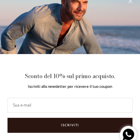
Gift Card
Guida Taglie
Acquista ora, Paga dopo con
Klarna
Paese/Area
Lingua
Italia (EUR €)
Italiano
geografica
Guarino
Made with ♥
Retail
Le tue preferenze relative alla
Sconto del 10% sul primo acquisto.
Store
by
Partner
privacy
Iscriviti alla newsletter per ricevere il tuo coupon
Accettiamo
Sua e-mail
ISCRIVITI
Informativa sulla raccolta