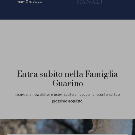
alla
alla
alla
slide
slide
slide
1
2
3
Entra subito nella Famiglia
Guarino
Iscrivi alla newsletter e ricevi subito un coupon di sconto sul tuo
prossimo acquisto.