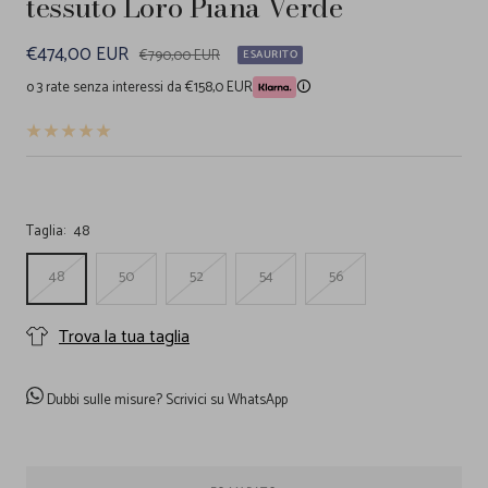
tessuto Loro Piana Verde
Prezzo
€474,00 EUR
Prezzo
€790,00 EUR
ESAURITO
regolare
di
o 3 rate senza interessi da €158,0 EUR
🛈
vendita
Taglia:
48
48
50
52
54
56
Trova la tua taglia
Dubbi sulle misure?
Scrivici su WhatsApp