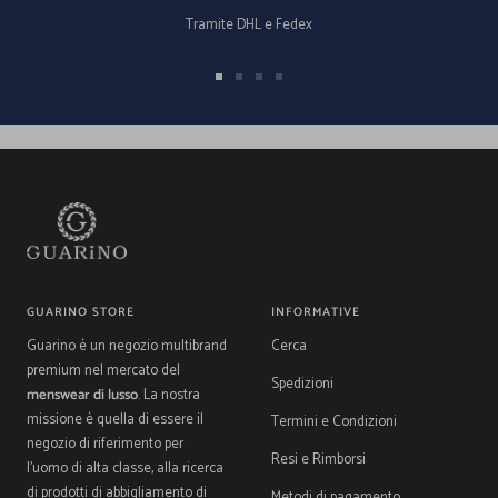
Tramite DHL e Fedex
Vai
Vai
Vai
Vai
alla
alla
alla
alla
slide
slide
slide
slide
1
2
3
4
GUARINO STORE
INFORMATIVE
Guarino è un negozio multibrand
Cerca
premium nel mercato del
Spedizioni
menswear di lusso
. La nostra
missione è quella di essere il
Termini e Condizioni
negozio di riferimento per
Resi e Rimborsi
l'uomo di alta classe, alla ricerca
di prodotti di abbigliamento di
Metodi di pagamento