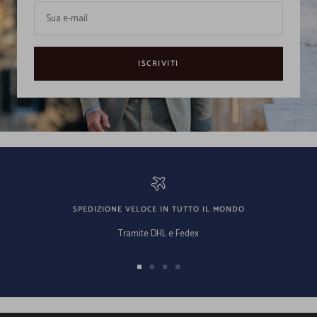
Sua e-mail
ISCRIVITI
SPEDIZIONE VELOCE IN TUTTO IL MONDO
Tramite DHL e Fedex
Vai
Vai
Vai
Vai
alla
alla
alla
alla
slide
slide
slide
slide