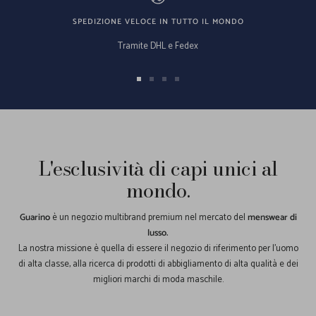
SPEDIZIONE VELOCE IN TUTTO IL MONDO
Tramite DHL e Fedex
Vai
Vai
Vai
Vai
alla
alla
alla
alla
slide
slide
slide
slide
1
2
3
4
L'esclusività di capi unici al
mondo.
Guarino
è un negozio multibrand premium nel mercato del
menswear di
lusso.
La nostra missione è quella di essere il negozio di riferimento per l'uomo
di alta classe, alla ricerca di prodotti di abbigliamento di alta qualità e dei
migliori marchi di moda maschile.