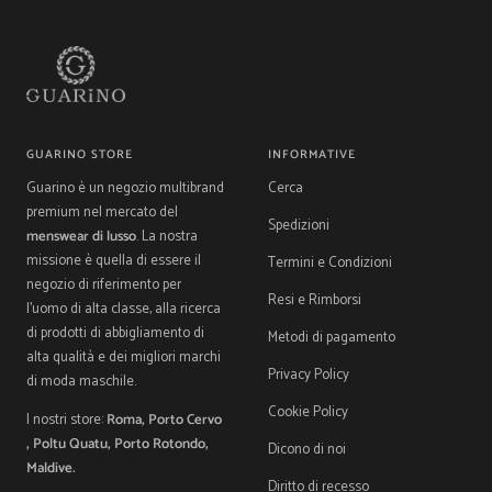
1
2
3
4
GUARINO STORE
INFORMATIVE
Guarino è un negozio multibrand
Cerca
premium nel mercato del
Spedizioni
menswear di lusso
. La nostra
missione è quella di essere il
Termini e Condizioni
negozio di riferimento per
Resi e Rimborsi
l'uomo di alta classe, alla ricerca
di prodotti di abbigliamento di
Metodi di pagamento
alta qualità e dei migliori marchi
Privacy Policy
di moda maschile.
Cookie Policy
I nostri store:
Roma, Porto Cervo
, Poltu Quatu, Porto Rotondo,
Dicono di noi
Maldive.
Diritto di recesso