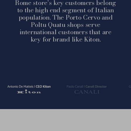
Rome store’s key customers belong
to the high end segment of Italian
population. The Porto Cervo and
Poltu Quatu shops serve
international customers that are
key for brand like Kiton.
Vai
Vai
Vai
alla
alla
alla
slide
slide
slide
1
2
3