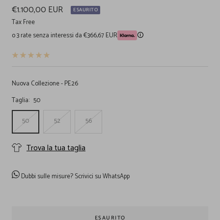
Prezzo
€1.100,00 EUR
ESAURITO
di
Tax Free
o 3 rate senza interessi da €366,67 EUR
🛈
vendita
Nuova Collezione - PE26
Taglia:
50
50
52
56
Trova la tua taglia
Dubbi sulle misure?
Scrivici su WhatsApp
ESAURITO