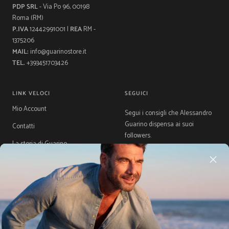
PDP SRL
- Via Po 96, 00198
Roma (RM)
P.IVA
12442991001 |
REA
RM -
1375206
MAIL:
info@guarinostore.it
TEL.
+393451703426
LINK VELOCI
SEGUICI
Mio Account
Segui i consigli che Alessandro
Guarino dispensa ai suoi
Contatti
followers.
La storia di Guarino
Gift Card
Guida Taglie
Acquista ora, Paga dopo con
Klarna