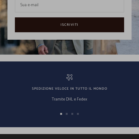
Sua e-mail
ISCRIVITI
SPEDIZIONE VELOCE IN TUTTO IL MONDO
Tramite DHL e Fedex
Vai
Vai
Vai
Vai
alla
alla
alla
alla
slide
slide
slide
slide
1
2
3
4