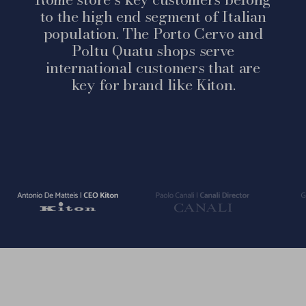
to the high end segment of Italian
population. The Porto Cervo and
Poltu Quatu shops serve
international customers that are
key for brand like Kiton.
Vai
Vai
Vai
alla
alla
alla
slide
slide
slide
1
2
3