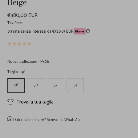
Beige
Prezzo
€980,00 EUR
di
Tax Free
o 3 rate senza interessi da €326,67 EUR
🛈
vendita
Nuova Collezione - PE26
Taglia:
48
48
50
52
54
Trova la tua taglia
Dubbi sulle misure?
Scrivici su WhatsApp