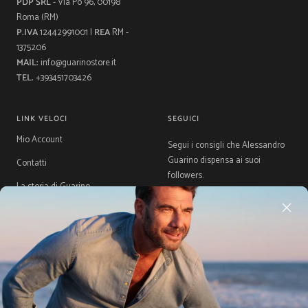
PDP SRL
- Via Po 96, 00198
Roma (RM)
P.IVA
12442991001 |
REA
RM -
1375206
MAIL:
info@guarinostore.it
TEL.
+393451703426
LINK VELOCI
SEGUICI
Mio Account
Segui i consigli che Alessandro
Guarino dispensa ai suoi
Contatti
followers.
La storia di Guarino
Gift Card
Guida Taglie
Acquista ora, Paga dopo con
Klarna