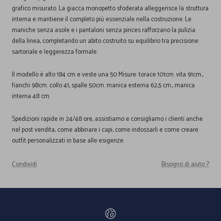
grafico misurato. La giacca monopetto sfoderata alleggerisce la struttura
interna e mantiene il completo più essenziale nella costruzione. Le
maniche senza asole e i pantaloni senza pinces rafforzano la pulizia
della linea, completando un abito costruito su equilibrio tra precisione
sartoriale e leggerezza formale.
Il modello è alto 184 cm e veste una 50 Misure: torace 101cm. vita 91cm.,
fianchi 98cm. collo 41, spalle 50cm. manica esterna 62,5 cm., manica
interna 48 cm.
Spedizioni rapide in 24/48 ore, assistiamo e consigliamo i clienti anche
nel post vendita, come abbinare i capi, come indossarli e come creare
outfit personalizzati in base alle esigenze.
Condividi
Bisogno di aiuto ?