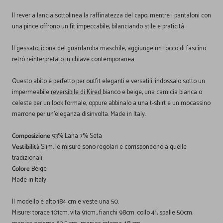
Il rever a lancia sottolinea la raffinatezza del capo, mentre i pantaloni con
una pince offrono un fit impeccabile, bilanciando stile e praticità.
Il gessato, icona del guardaroba maschile, aggiunge un tocco di fascino
retrò reinterpretato in chiave contemporanea.
Questo abito è perfetto per outfit eleganti e versatili: indossalo sotto un
impermeabile
reversibile di Kired
bianco e beige, una camicia bianca o
celeste per un look formale, oppure abbinalo a una t-shirt e un mocassino
marrone per un'eleganza disinvolta. Made in Italy.
Composizione
93% Lana 7% Seta
Vestibilità
Slim, le misure sono regolari e corrispondono a quelle
tradizionali.
Colore
Beige
Made in Italy
Il modello è alto 184 cm e veste una 50.
Misure: torace 101cm. vita 91cm., fianchi 98cm. collo 41, spalle 50cm.