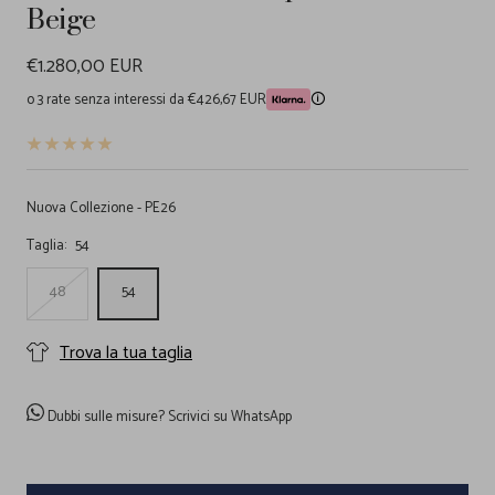
Beige
Prezzo
€1.280,00 EUR
di
o 3 rate senza interessi da €426,67 EUR
🛈
vendita
Nuova Collezione - PE26
Taglia:
54
48
54
Trova la tua taglia
Dubbi sulle misure?
Scrivici su WhatsApp