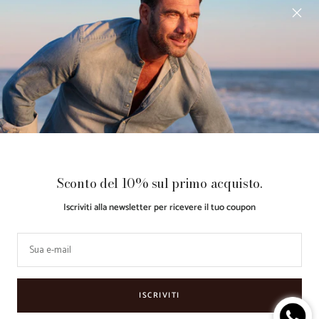
Gift Card
Guida Taglie
Acquista ora, Paga dopo con
Klarna
Paese/Area
Lingua
Italia (EUR €)
Italiano
geografica
Guarino
Made with ♥
Retail
Le tue preferenze relative alla
Sconto del 10% sul primo acquisto.
Store
by
Partner
privacy
Iscriviti alla newsletter per ricevere il tuo coupon
Accettiamo
Sua e-mail
ISCRIVITI