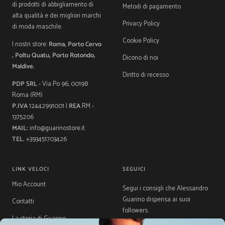
di prodotti di abbigliamento di
Metodi di pagamento
alta qualità e dei migliori marchi
Privacy Policy
di moda maschile.
Cookie Policy
I nostri store:
Roma, Porto Cervo
, Poltu Quatu, Porto Rotondo,
Dicono di noi
Maldive.
Diritto di recesso
PDP SRL
- Via Po 96, 00198
Roma (RM)
P.IVA
12442991001 |
REA
RM -
1375206
MAIL:
info@guarinostore.it
TEL.
+393451703426
LINK VELOCI
SEGUICI
Mio Account
Segui i consigli che Alessandro
Guarino dispensa ai suoi
Contatti
followers.
La storia di Guarino