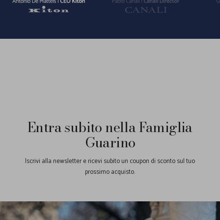
Vai
Vai
Vai
alla
alla
alla
slide
slide
slide
1
2
3
Entra subito nella Famiglia
Guarino
Iscrivi alla newsletter e ricevi subito un coupon di sconto sul tuo
prossimo acquisto.