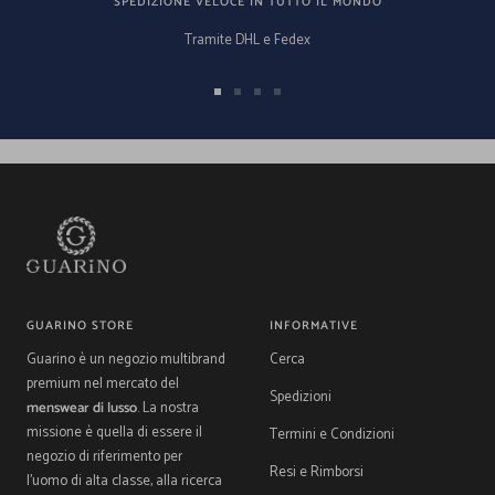
SPEDIZIONE VELOCE IN TUTTO IL MONDO
Tramite DHL e Fedex
Vai
Vai
Vai
Vai
alla
alla
alla
alla
slide
slide
slide
slide
1
2
3
4
GUARINO STORE
INFORMATIVE
Guarino è un negozio multibrand
Cerca
premium nel mercato del
Spedizioni
menswear di lusso
. La nostra
missione è quella di essere il
Termini e Condizioni
negozio di riferimento per
Resi e Rimborsi
l'uomo di alta classe, alla ricerca