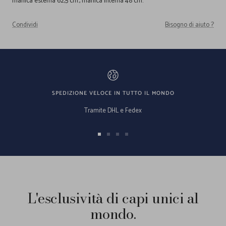
manica esterna 62,5 cm., manica interna 48 cm.
Condividi
Bisogno di aiuto ?
SPEDIZIONE VELOCE IN TUTTO IL MONDO
Tramite DHL e Fedex
Vai
Vai
Vai
Vai
alla
alla
alla
alla
slide
slide
slide
slide
1
2
3
4
L'esclusività di capi unici al
mondo.